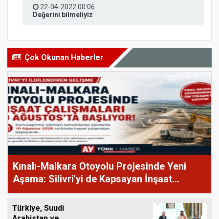
22-04-2022 00:06
Değerini bilmeliyiz
Çok Okunan Haberler
Kınalı-Malkara Otoyolu Projesinde Yeni
Aşama: Silivri'yi de Kapsayan İnşaat
Çalışmaları 10 Ağustos'ta Başlıyor
Türkiye, Suudi
Arabistan ve