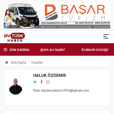
Arabesk müziğinin acı kaybı!
Arabesk müziğinin acı ka
SON DAKİKA:
Ana Sayfa
Yazarlar
HALUK ÖZDEMIR
Mail:
halukozdemir1956@gmail.com