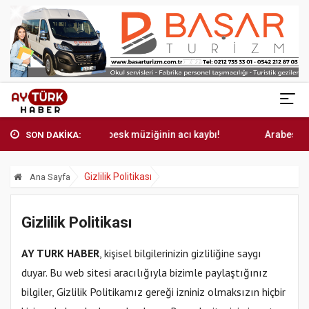
Arabesk müziğinin acı kaybı!
Arabesk mü
SON DAKİKA:
Gizlilik Politikası
Ana Sayfa
Gizlilik Politikası
AY TURK HABER
, kişisel bilgilerinizin gizliliğine saygı
duyar. Bu web sitesi aracılığıyla bizimle paylaştığınız
bilgiler, Gizlilik Politikamız gereği izniniz olmaksızın hiçbir