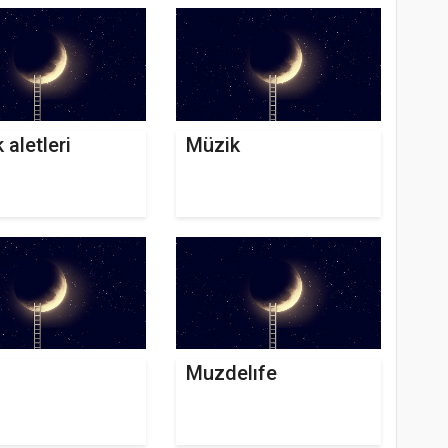
 aletleri
Müzik
e
Muzdelıfe