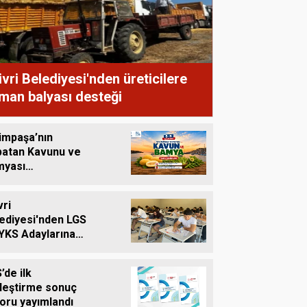
Sercan Turna
Şampiyon olacak bizim
çocuklar
livri Belediyesi'nden üreticilere
man balyası desteği
impaşa’nın
atan Kavunu ve
myası
gâhlardaki Yerini
yor
vri
ediyesi'nden LGS
YKS Adaylarına
etsiz Eğitim
teği
’de ilk
leştirme sonuç
oru yayımlandı