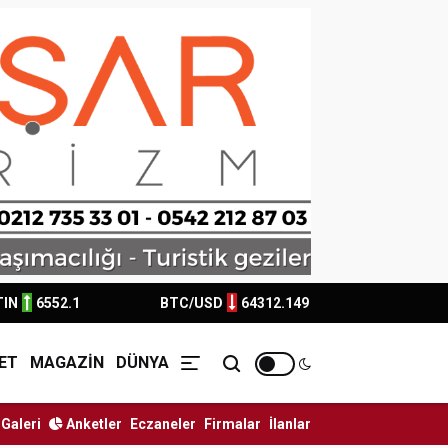
TIN
6552.1
BTC/USD
64312.149
ET
MAGAZİN
DÜNYA
Galeri
Anketler
Eczaneler
Firmalar
İlanlar