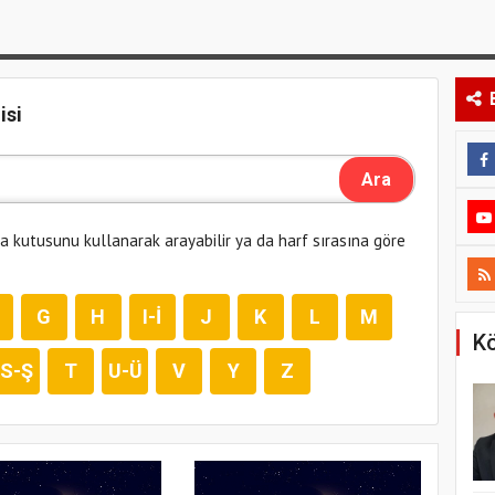
isi
ma kutusunu kullanarak arayabilir ya da harf sırasına göre
G
H
I-İ
J
K
L
M
Kö
S-Ş
T
U-Ü
V
Y
Z