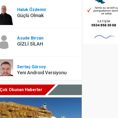
Haluk Özdemir
Güçlü Olmak
Asude Bircan
GİZLİ SİLAH
Sertaç Gürsoy
Yeni Android Versiyonu
Çok Okunan Haberler
Dyt. Merve Köksal
Diyet yapılırken en çok
yapılan hatalar nelerdir?