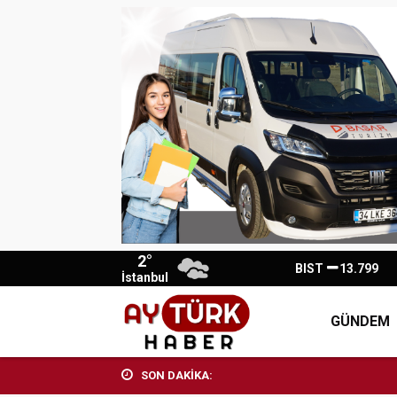
2°
BIST
13.799
İstanbul
GÜNDEM
SON DAKİKA: