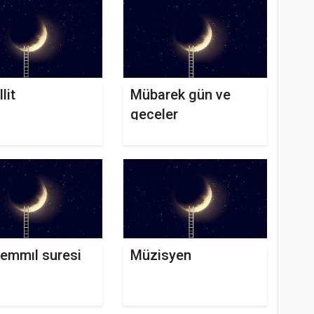
lit
Mübarek gün ve
geceler
emmıl suresi
Müzisyen