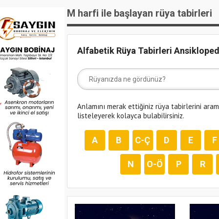
M harfi ile başlayan rüya tabirleri
Alfabetik Rüya Tabirleri Ansikloped
Anlamını merak ettiğiniz rüya tabirlerini ara
listeleyerek kolayca bulabilirsiniz.
A
B
C-Ç
D
E
F
N
O-Ö
P
R