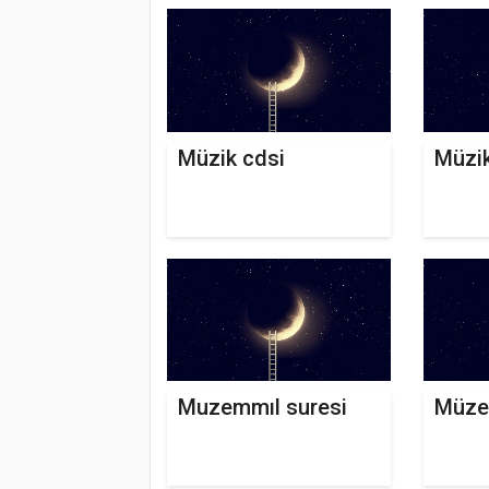
Müzik cdsi
Müzik
Muzemmıl suresi
Müz