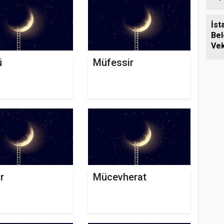
İst
Bel
Vek
Sil
ü
Müfessir
Ziy
r
Mücevherat