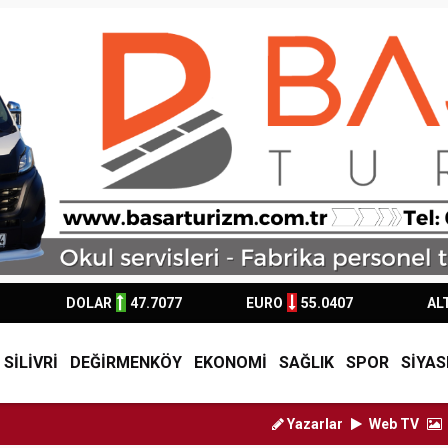
DOLAR
47.7077
EURO
55.0407
AL
SİLİVRİ
DEĞİRMENKÖY
EKONOMİ
SAĞLIK
SPOR
SİYAS
Yazarlar
Web TV