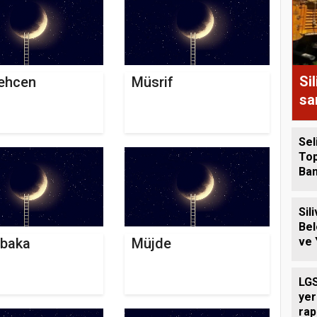
Si
ehcen
Müsrif
sa
Sel
Top
Ba
Tez
Alı
Sili
Bel
ve 
baka
Müjde
Ücr
Des
LGS
yer
rap