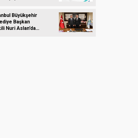
anbul Büyükşehir
ediye Başkan
ili Nuri Aslan’dan
ivri Belediyesine
aret