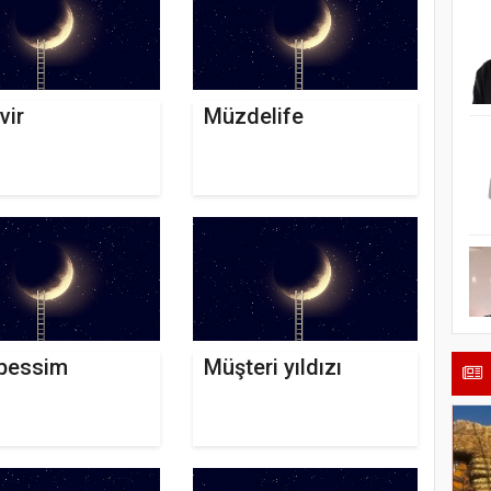
vir
Müzdelife
bessim
Müşteri yıldızı