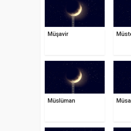
Müşavir
Müst
Müslüman
Müsa