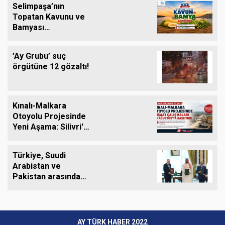
Selimpaşa’nın
Topatan Kavunu ve
Bamyası
Tezgâhlardaki Yerini
Alıyor
’Ay Grubu’ suç
örgütüne 12 gözaltı!
Kınalı-Malkara
Otoyolu Projesinde
Yeni Aşama: Silivri'yi
de Kapsayan İnşaat
Çalışmaları 10
Türkiye, Suudi
Ağustos'ta Başlıyor
Arabistan ve
Pakistan arasında
ortak savunma
anlaşması imzalandı
AY TÜRK HABER 2022