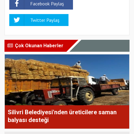
Facebook Paylaş
Twitter Paylaş
Çok Okunan Haberler
Silivri Belediyesi'nden üreticilere saman
balyası desteği