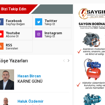
Bizi Takip Edin
Facebook
Twitter
Sayfayı Beğen
Takip Et
Youtube
Instagram
Abone Ol
Takip Et
RSS
Servisleri
öşe Yazarları
Hasan Bircan
KARNE GÜNÜ
Haluk Özdemir