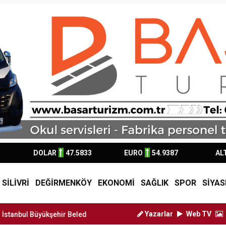
DOLAR
47.5833
EURO
54.9387
AL
SİLİVRİ
DEĞİRMENKÖY
EKONOMİ
SAĞLIK
SPOR
SİYAS
Yazarlar
Web TV
bul Büyükşehir Belediye Başkan Vekili Nu...
Silivri Belediye