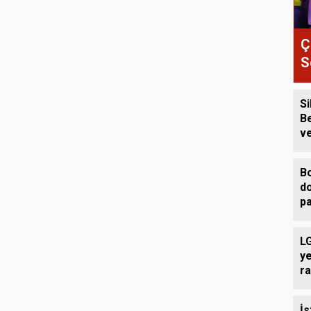
Ç
S
e
Si
B
v
Üc
D
Bo
d
pa
LG
y
ra
İs