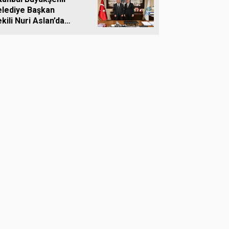
elediye Başkan
kili Nuri Aslan’dan
livri Belediyesine
iyaret