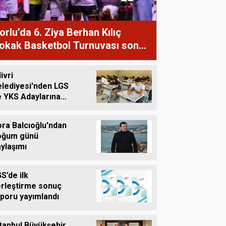
çocuklar
orlu’da 6. Ziya Berhan Kılıç
okak Basketbol Turnuvası sona
rdi
livri
elediyesi'nden LGS
e YKS Adaylarına
retsiz Eğitim
esteği
ra Balcıoğlu'ndan
oğum günü
ylaşımı
S’de ilk
erleştirme sonuç
poru yayımlandı
tanbul Büyükşehir