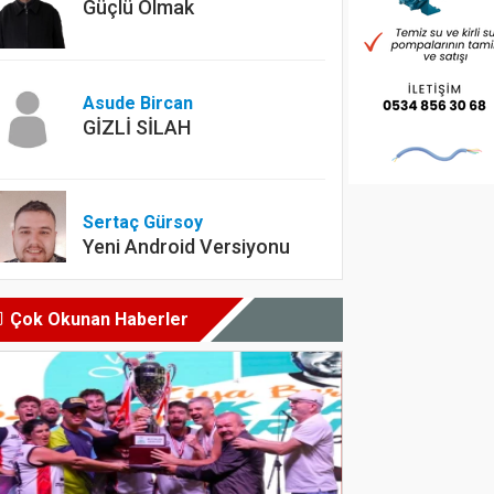
Güçlü Olmak
Asude Bircan
GİZLİ SİLAH
Sertaç Gürsoy
Yeni Android Versiyonu
Çok Okunan Haberler
Dyt. Merve Köksal
Diyet yapılırken en çok
yapılan hatalar nelerdir?
Sercan Turna
Şampiyon olacak bizim