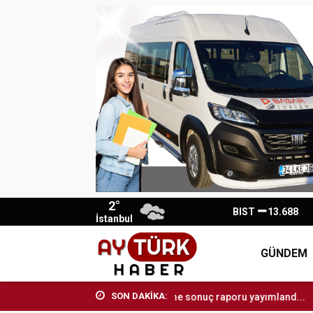
2°
BIST
13.688
İstanbul
GÜNDEM
SON DAKİKA:
aylarına...
LGS’de ilk yerleştirme sonuç raporu yayımland...
İstan