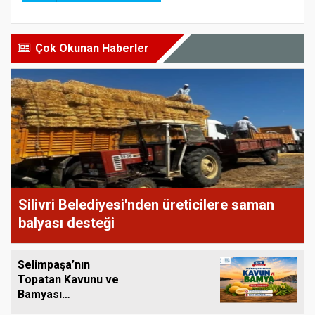
Çok Okunan Haberler
Silivri Belediyesi'nden üreticilere saman
balyası desteği
Selimpaşa’nın
Topatan Kavunu ve
Bamyası
Tezgâhlardaki Yerini