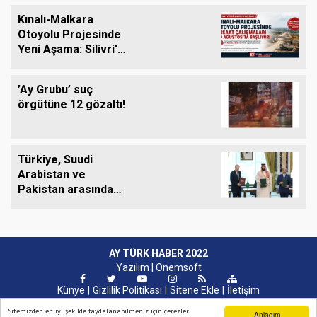
Alıyor
Kınalı-Malkara
Otoyolu Projesinde
Yeni Aşama: Silivri'yi
de Kapsayan İnşaat
Çalışmaları 10
’Ay Grubu’ suç
Ağustos'ta Başlıyor
örgütüne 12 gözaltı!
Türkiye, Suudi
Arabistan ve
Pakistan arasında
ortak savunma
anlaşması imzalandı
AY TÜRK HABER 2022
Yazılım |
Onemsoft
Künye
Gizlilik Politikası
Sitene Ekle
İletişim
Sitemizden en iyi şekilde faydalanabilmeniz için çerezler
Anladım