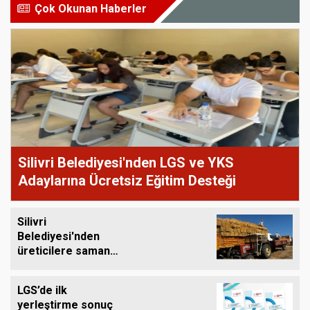
Çok Okunan Haberler
Silivri Belediyesi'nden LGS ve YKS
Adaylarına Ücretsiz Eğitim Desteği
Silivri
Belediyesi'nden
üreticilere saman
balyası desteği
LGS’de ilk
yerleştirme sonuç