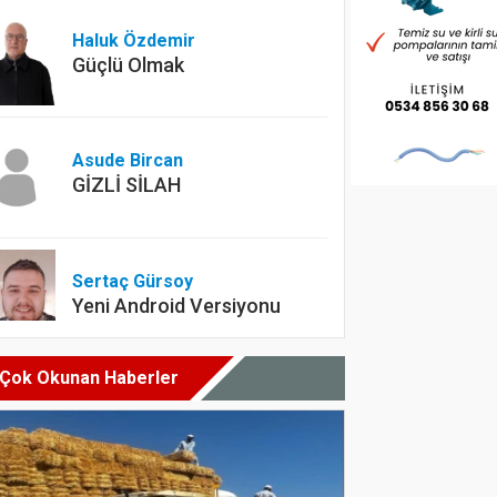
Haluk Özdemir
Güçlü Olmak
Asude Bircan
GİZLİ SİLAH
Sertaç Gürsoy
Yeni Android Versiyonu
Çok Okunan Haberler
Dyt. Merve Köksal
Diyet yapılırken en çok
yapılan hatalar nelerdir?