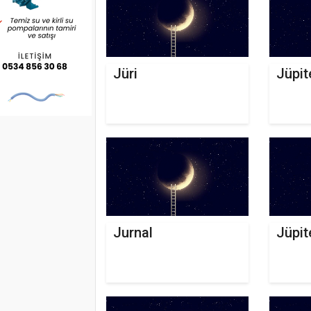
Jüri
Jüpit
Jurnal
Jüpit