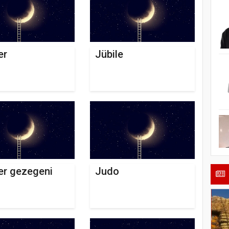
er
Jübile
er gezegeni
Judo