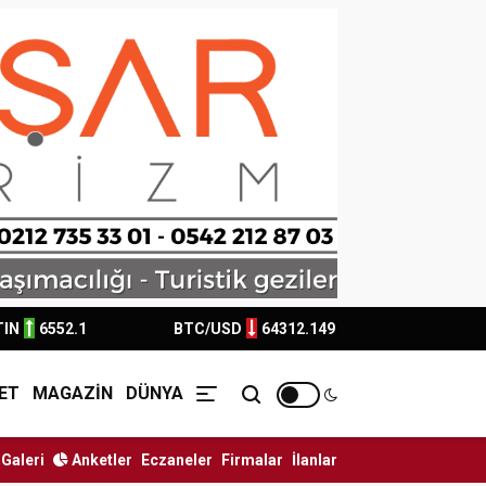
TIN
6552.1
BTC/USD
64312.149
ET
MAGAZİN
DÜNYA
Galeri
Anketler
Eczaneler
Firmalar
İlanlar