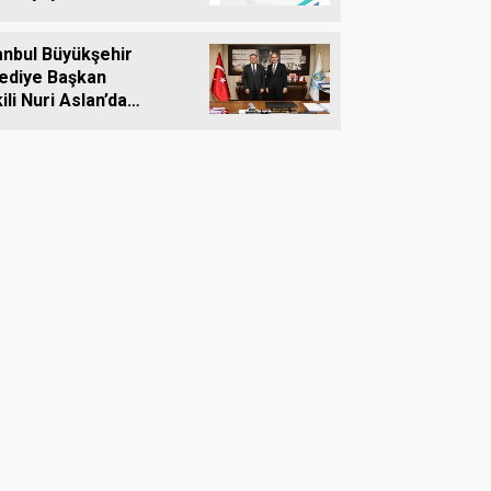
anbul Büyükşehir
ediye Başkan
ili Nuri Aslan’dan
ivri Belediyesine
aret