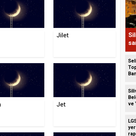
Si
Jilet
sa
Sel
Top
Ba
Tez
Alı
Sili
Bel
ve 
n
Jet
Ücr
Des
LGS
yer
rap