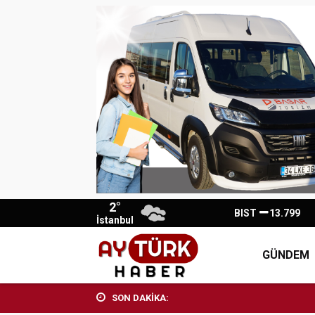
2°
BIST
13.799
İstanbul
GÜNDEM
SON DAKİKA: