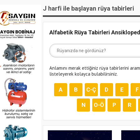
J harfi ile başlayan rüya tabirleri
Alfabetik Rüya Tabirleri Ansikloped
Anlamını merak ettiğiniz rüya tabirlerini ara
listeleyerek kolayca bulabilirsiniz.
A
B
C-Ç
D
E
F
N
O-Ö
P
R