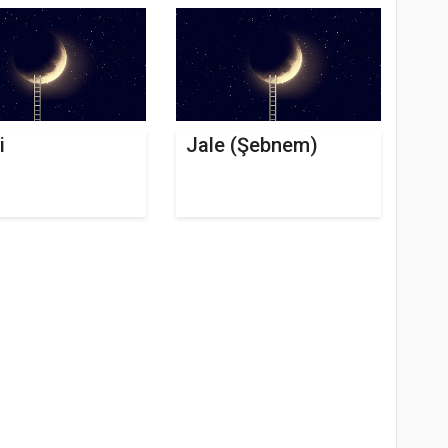
i
Jale (Şebnem)