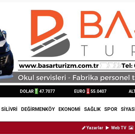
DOLAR
47.7077
EURO
55.0407
AL
SİLİVRİ
DEĞİRMENKÖY
EKONOMİ
SAĞLIK
SPOR
SİYAS
Yazarlar
Web TV