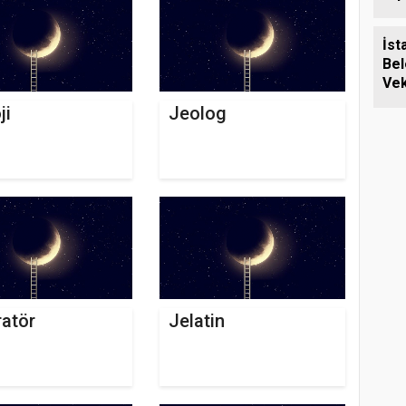
İst
Bel
Vek
Sil
ji
Jeolog
Ziy
atör
Jelatin