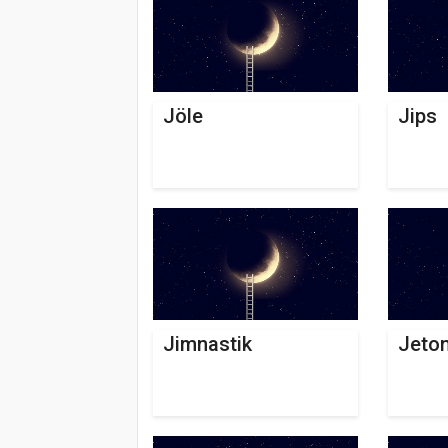
Jöle
Jips
Jimnastik
Jeto