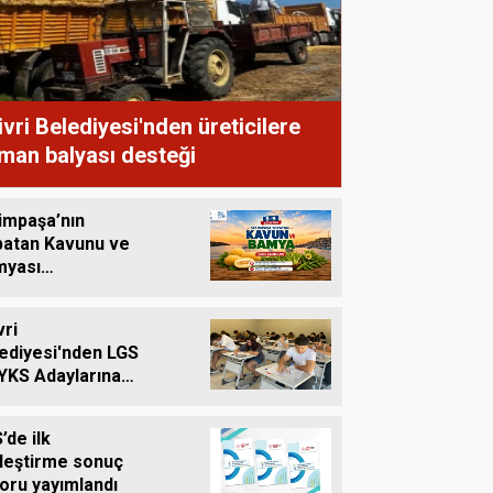
Sercan Turna
Şampiyon olacak bizim
çocuklar
livri Belediyesi'nden üreticilere
man balyası desteği
impaşa’nın
atan Kavunu ve
myası
gâhlardaki Yerini
yor
vri
ediyesi'nden LGS
YKS Adaylarına
etsiz Eğitim
teği
’de ilk
leştirme sonuç
oru yayımlandı