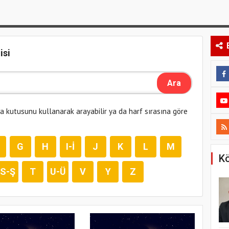
isi
ma kutusunu kullanarak arayabilir ya da harf sırasına göre
G
H
I-İ
J
K
L
M
Kö
S-Ş
T
U-Ü
V
Y
Z