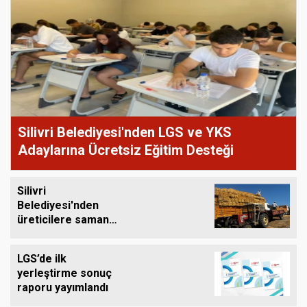
Silivri Belediyesi'nden LGS ve YKS
Adaylarına Ücretsiz Eğitim Desteği
Silivri
Belediyesi'nden
üreticilere saman
balyası desteği
LGS’de ilk
yerleştirme sonuç
raporu yayımlandı