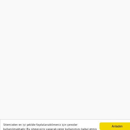
Sitemizden en iyi şekilde faydalanabilmeniz için çerezler
Anladım
kullanılmaktadır. Bu siteye giriş yaparak çerez kullanımını kabul etmiş