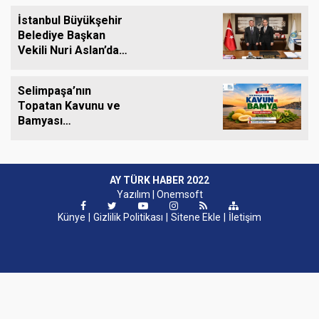
İstanbul Büyükşehir
Belediye Başkan
Vekili Nuri Aslan’dan
Silivri Belediyesine
Ziyaret
Selimpaşa’nın
Topatan Kavunu ve
Bamyası
Tezgâhlardaki Yerini
Alıyor
AY TÜRK HABER 2022
Yazılım |
Onemsoft
Künye
Gizlilik Politikası
Sitene Ekle
İletişim