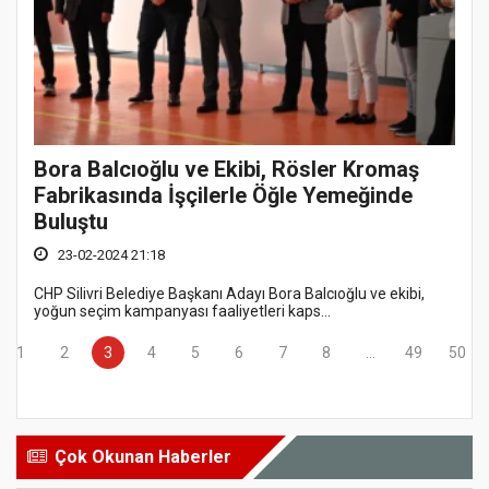
Bora Balcıoğlu ve Ekibi, Rösler Kromaş
Fabrikasında İşçilerle Öğle Yemeğinde
Buluştu
23-02-2024 21:18
CHP Silivri Belediye Başkanı Adayı Bora Balcıoğlu ve ekibi,
yoğun seçim kampanyası faaliyetleri kaps...
1
2
3
4
5
6
7
8
...
49
50
Çok Okunan Haberler