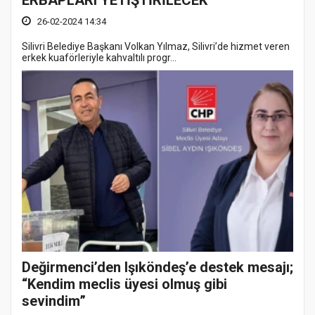
ERBAPLARI YETİŞTİRİLECEK”
26-02-2024 14:34
Silivri Belediye Başkanı Volkan Yılmaz, Silivri’de hizmet veren
erkek kuaförleriyle kahvaltılı progr...
Değirmenci’den Işıköndeş’e destek mesajı;
“Kendim meclis üyesi olmuş gibi
sevindim”