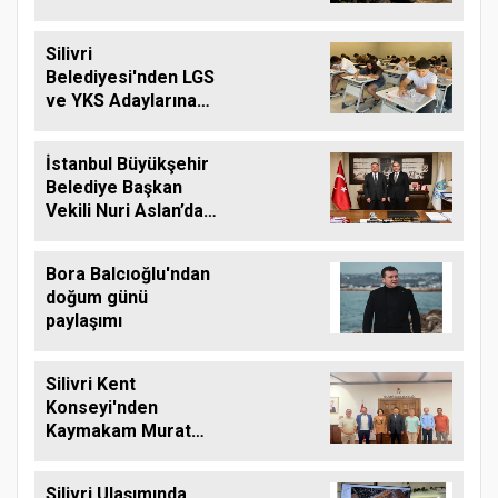
balyası desteği
Silivri
Belediyesi'nden LGS
ve YKS Adaylarına
Ücretsiz Eğitim
Desteği
İstanbul Büyükşehir
Belediye Başkan
Vekili Nuri Aslan’dan
Silivri Belediyesine
Ziyaret
Bora Balcıoğlu'ndan
doğum günü
paylaşımı
Silivri Kent
Konseyi'nden
Kaymakam Murat
Eren'e Hayırlı Olsun
Ziyareti
Silivri Ulaşımında