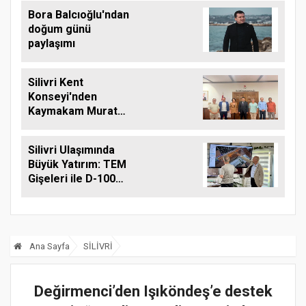
Ziyaret
Bora Balcıoğlu'ndan
doğum günü
paylaşımı
Silivri Kent
Konseyi'nden
Kaymakam Murat
Eren'e Hayırlı Olsun
Ziyareti
Silivri Ulaşımında
Büyük Yatırım: TEM
Gişeleri ile D-100
Arasına Çift Şeritli
Yol Müjdesi
Ana Sayfa
SİLİVRİ
Değirmenci’den Işıköndeş’e destek