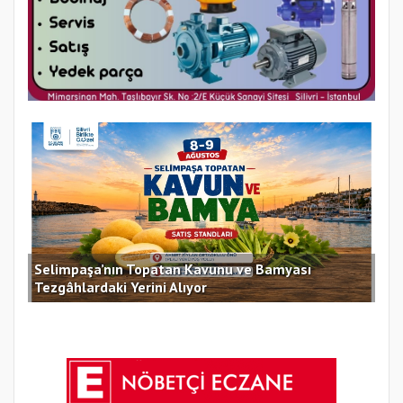
Selimpaşa’nın Topatan Kavunu ve Bamyası
Sil
Tezgâhlardaki Yerini Alıyor
des