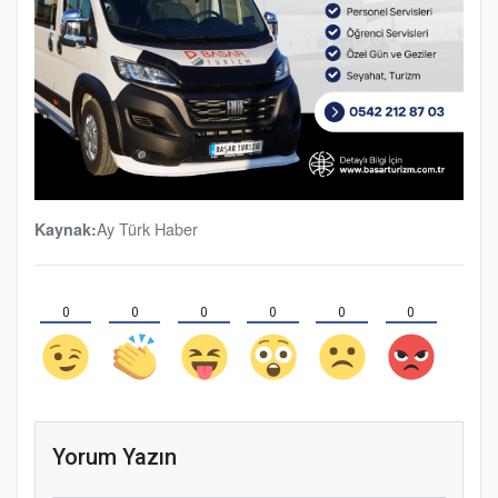
Ay Türk Haber
Kaynak:
0
0
0
0
0
0
Yorum Yazın