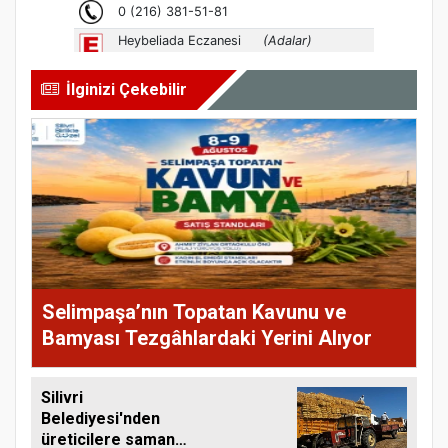
İlginizi Çekebilir
Selimpaşa’nın Topatan Kavunu ve
Bamyası Tezgâhlardaki Yerini Alıyor
Silivri
Belediyesi'nden
üreticilere saman