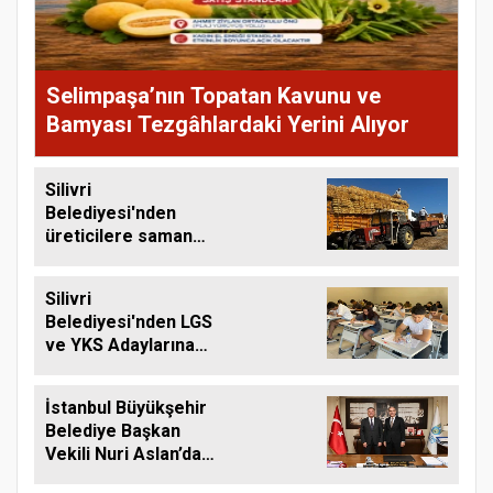
Selimpaşa’nın Topatan Kavunu ve
Bamyası Tezgâhlardaki Yerini Alıyor
Silivri
Belediyesi'nden
üreticilere saman
balyası desteği
Silivri
Belediyesi'nden LGS
ve YKS Adaylarına
Ücretsiz Eğitim
Desteği
İstanbul Büyükşehir
Belediye Başkan
Vekili Nuri Aslan’dan
Silivri Belediyesine