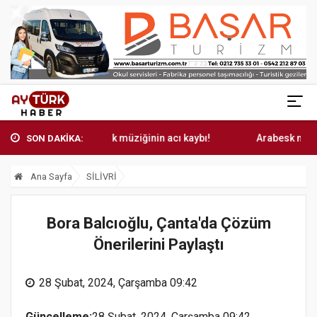
Arabesk müziğinin acı kaybı!
Arabesk müziğinin 
SON DAKİKA:
Ana Sayfa
SİLİVRİ
Bora Balcıoğlu, Çanta'da Çözüm
Önerilerini Paylaştı
28 Şubat, 2024, Çarşamba 09:42
Güncelleme:
28 Şubat, 2024, Çarşamba 09:42