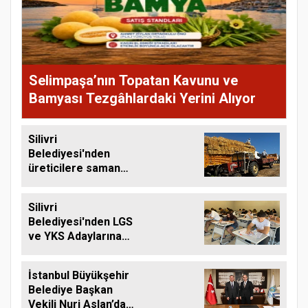
Selimpaşa’nın Topatan Kavunu ve
Bamyası Tezgâhlardaki Yerini Alıyor
Silivri
Belediyesi'nden
üreticilere saman
balyası desteği
Silivri
Belediyesi'nden LGS
ve YKS Adaylarına
Ücretsiz Eğitim
Desteği
İstanbul Büyükşehir
Belediye Başkan
Vekili Nuri Aslan’dan