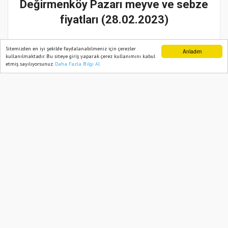
Değirmenköy Pazarı meyve ve sebze
fiyatları (28.02.2023)
28 Şubat, 2024, Çarşamba 11:26
Sitemizden en iyi şekilde faydalanabilmeniz için çerezler
Anladım
kullanılmaktadır. Bu siteye giriş yaparak çerez kullanımını kabul
etmiş sayılıyorsunuz.
Daha Fazla Bilgi Al
Ana Sayfa
Web TV
Foto Galeri
Yazarlar
Güncelleme:
28 Şubat, 2024, Çarşamba 11:26
Abone ol