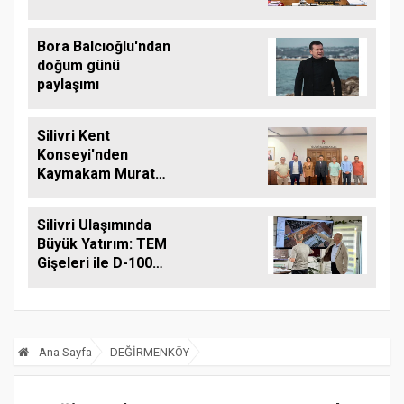
Silivri Belediyesine
Ziyaret
Bora Balcıoğlu'ndan
doğum günü
paylaşımı
Silivri Kent
Konseyi'nden
Kaymakam Murat
Eren'e Hayırlı Olsun
Ziyareti
Silivri Ulaşımında
Büyük Yatırım: TEM
Gişeleri ile D-100
Arasına Çift Şeritli
Yol Müjdesi
Ana Sayfa
DEĞİRMENKÖY