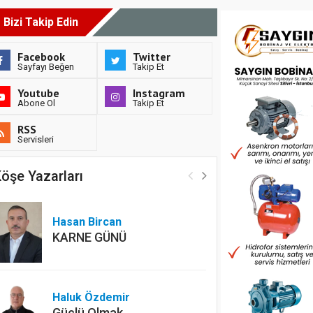
Bizi Takip Edin
Facebook
Twitter
Sayfayı Beğen
Takip Et
Youtube
Instagram
Abone Ol
Takip Et
RSS
Servisleri
öşe Yazarları
Hasan Bircan
KARNE GÜNÜ
Haluk Özdemir
Güçlü Olmak