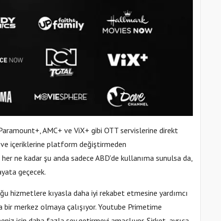
aramount+, AMC+ ve ViX+ gibi OTT servislerine direkt
 ve içeriklerine platform değiştirmeden
m her ne kadar şu anda sadece ABD'de kullanıma sunulsa da,
ayata geçecek.
ğu hizmetlere kıyasla daha iyi rekabet etmesine yardımcı
kça bir merkez olmaya çalışıyor. Youtube Primetime
eniz için daha fazla şey getirmeyi amaçlıyor. Şirket, ayrıca