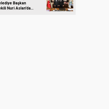
elediye Başkan
kili Nuri Aslan’dan
livri Belediyesine
iyaret