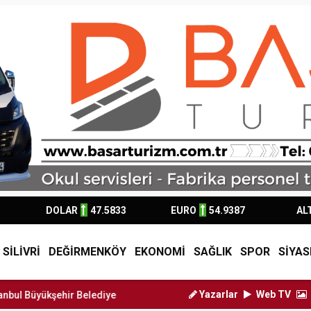
DOLAR
47.5833
EURO
54.9387
AL
SİLİVRİ
DEĞİRMENKÖY
EKONOMİ
SAĞLIK
SPOR
SİYAS
Yazarlar
Web TV
ehir Belediye Başkan Vekili Nu...
Silivri Belediyesi'nden LGS