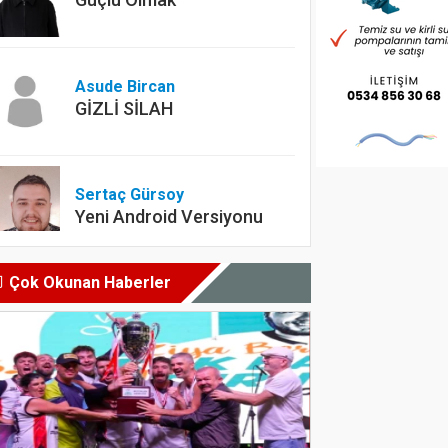
Asude Bircan
GİZLİ SİLAH
Sertaç Gürsoy
Yeni Android Versiyonu
Çok Okunan Haberler
Dyt. Merve Köksal
Diyet yapılırken en çok
yapılan hatalar nelerdir?
Sercan Turna
Şampiyon olacak bizim
çocuklar