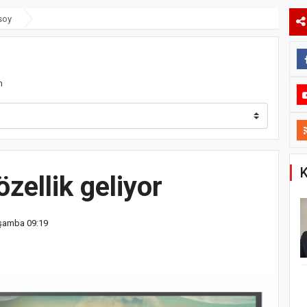
soy
m
K
zellik geliyor
rşamba 09:19