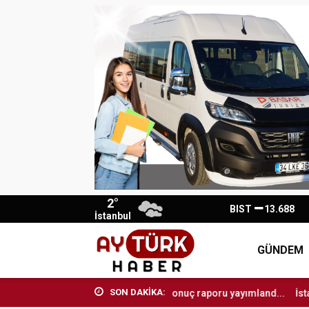
2°
BIST
13.688
İstanbul
GÜNDEM
SON DAKİKA:
LGS’de ilk yerleştirme sonuç raporu yayımland...
İstanbul Büyükş