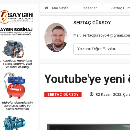
Ana Sayfa
Yazarlar
Sertaç Gür
SERTAÇ GÜRSOY
Mail:
sertacgursoy34@gmail.co
Youtube'ye yeni ö
02 Kasım, 2022, Ça
SERTAÇ GÜRSOY