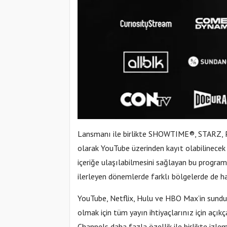
Lansmanı ile birlikte SHOWTIME®️, STARZ, P
olarak YouTube üzerinden kayıt olabilinecek
içeriğe ulaşılabilmesini sağlayan bu progra
ilerleyen dönemlerde farklı bölgelerde de h
YouTube, Netflix, Hulu ve HBO Max’in sundu
olmak için tüm yayın ihtiyaçlarınız için açı
Channels daha fazla özellik ile birlikte izlem