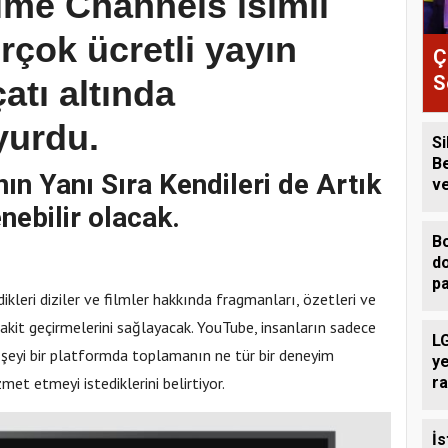
ime Channels isimli
birçok ücretli yayın
Ç
S
atı altında
e
yurdu.
Si
B
ın Yanı Sıra Kendileri de Artık
v
Üc
nebilir olacak.
D
Bo
d
pa
leri diziler ve filmler hakkında fragmanları, özetleri ve
vakit geçirmelerini sağlayacak. YouTube, insanların sadece
LG
her şeyi bir platformda toplamanın ne tür bir deneyim
y
ra
et etmeyi istediklerini belirtiyor.
İs