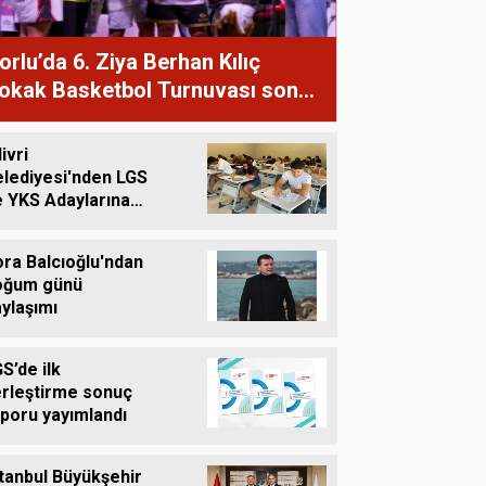
orlu’da 6. Ziya Berhan Kılıç
okak Basketbol Turnuvası sona
rdi
livri
elediyesi'nden LGS
e YKS Adaylarına
retsiz Eğitim
esteği
ra Balcıoğlu'ndan
oğum günü
ylaşımı
S’de ilk
erleştirme sonuç
poru yayımlandı
tanbul Büyükşehir