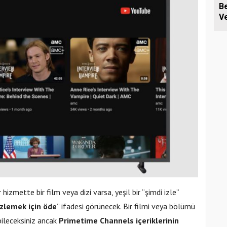
B
Ve
Si
Z
 hizmette bir film veya dizi varsa, yeşil bir “şimdi izle”
izlemek için öde
” ifadesi görünecek. Bir filmi veya bölümü
ileceksiniz ancak
Primetime Channels içeriklerinin