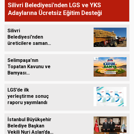
Silivri Belediyesi'nden LGS ve YKS
Adaylarına Ücretsiz Eğitim Desteği
Silivri
Belediyesi'nden
üreticilere saman
balyası desteği
Selimpaşa’nın
Topatan Kavunu ve
Bamyası
Tezgâhlardaki Yerini
Alıyor
LGS’de ilk
yerleştirme sonuç
raporu yayımlandı
İstanbul Büyükşehir
Belediye Başkan
Vekili Nuri Aslan’dan