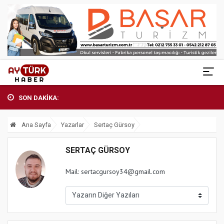
SON DAKİKA:
Ana Sayfa
Yazarlar
Sertaç Gürsoy
SERTAÇ GÜRSOY
Mail:
sertacgursoy34@gmail.com