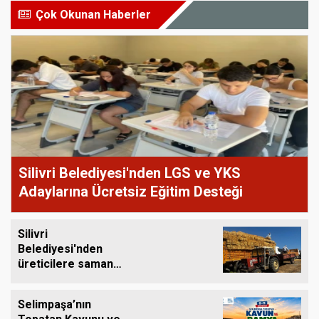
Çok Okunan Haberler
Silivri Belediyesi'nden LGS ve YKS
Adaylarına Ücretsiz Eğitim Desteği
Silivri
Belediyesi'nden
üreticilere saman
balyası desteği
Selimpaşa’nın