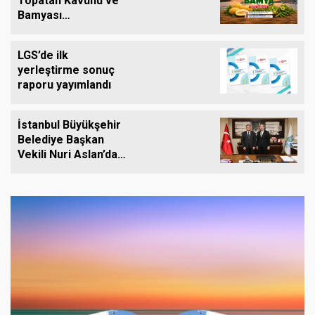
Topatan Kavunu ve
Bamyası
Tezgâhlardaki Yerini
Alıyor
LGS’de ilk
yerleştirme sonuç
raporu yayımlandı
İstanbul Büyükşehir
Belediye Başkan
Vekili Nuri Aslan’dan
Silivri Belediyesine
Ziyaret