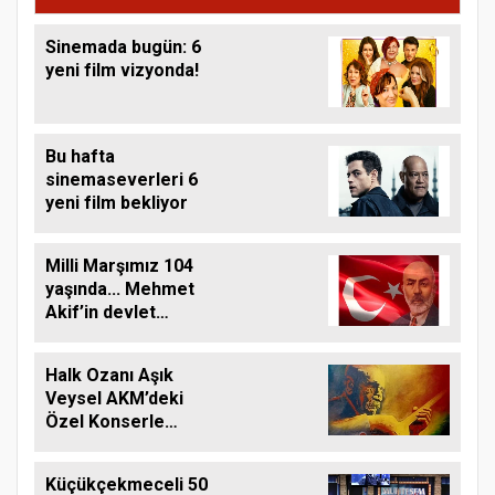
Sinemada bugün: 6
yeni film vizyonda!
Bu hafta
sinemaseverleri 6
yeni film bekliyor
Milli Marşımız 104
yaşında... Mehmet
Akif’in devlet
arşivlerindeki
biyografisi
Halk Ozanı Aşık
Veysel AKM’deki
Özel Konserle
Anılıyor
Küçükçekmeceli 50