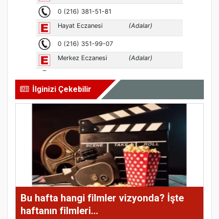
İlginizi Çekebilir
Bu hafta hangi filmler vizyonda? İşte
haftanın filmleri...