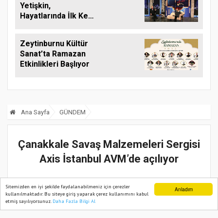
Yetişkin,
Hayatlarında İlk Kez
Tiyatro İzlediler
Zeytinburnu Kültür
Sanat’ta Ramazan
Etkinlikleri Başlıyor
Ana Sayfa
GÜNDEM
Çanakkale Savaş Malzemeleri Sergisi
Axis İstanbul AVM’de açılıyor
20 Aralık, 2022, Salı 12:54
Sitemizden en iyi şekilde faydalanabilmeniz için çerezler
Anladım
kullanılmaktadır. Bu siteye giriş yaparak çerez kullanımını kabul
etmiş sayılıyorsunuz.
Daha Fazla Bilgi Al
Ana Sayfa
Web TV
Foto Galeri
Yazarlar