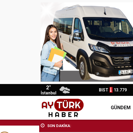
2°
BIST
13.779
İstanbul
GÜNDEM
SON DAKİKA: