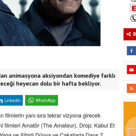
B
dan animasyona aksiyondan komediye farklı
receği heyecan dolu bir hafta bekliyor.
Linkedin
WhatsApp
 filmlerin yanı sıra tekrar vizyona girecek
ni filmleri Amatör (The Amateur), Drop: Kabul Et
aga ve Sihirli Dünya ve Çakallarla Dans 7