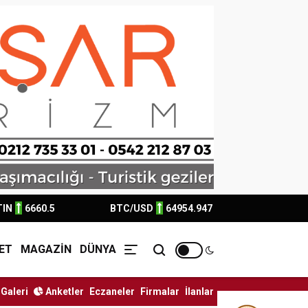
TIN
6660.5
BTC/USD
64954.947
ET
MAGAZİN
DÜNYA
Galeri
Anketler
Eczaneler
Firmalar
İlanlar