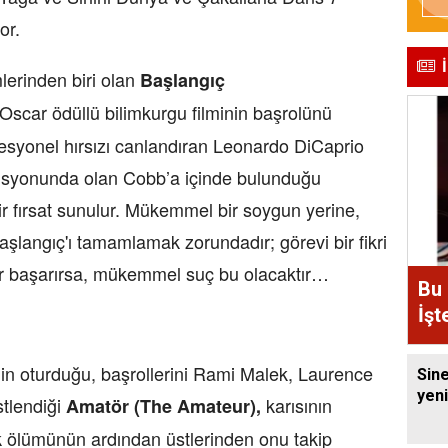
or.
lerinden biri olan
Başlangıç
 Oscar ödüllü bilimkurgu filminin başrolünü
rofesyonel hırsızı canlandıran Leonardo DiCaprio
ozisyonunda olan Cobb’a içinde bulunduğu
 fırsat sunulur. Mükemmel bir soygun yerine,
aşlangıç'ı tamamlamak zorundadır; görevi bir fikri
ğer başarırsa, mükemmel suç bu olacaktır…
Bu 
İşt
 oturduğu, başrollerini Rami Malek, Laurence
Sin
yeni
tlendiği
karısının
Amatör (The Amateur),
jik ölümünün ardından üstlerinden onu takip