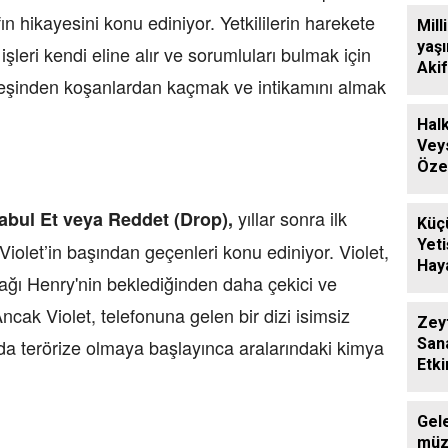
ın hikayesini konu ediniyor. Yetkililerin harekete
Mill
yaş
leri kendi eline alır ve sorumluları bulmak için
Akif
, peşinden koşanlardan kaçmak ve intikamını almak
arşi
biyo
Halk
Vey
Öze
Anıl
yıllar sonra ilk
abul Et veya Reddet (Drop),
Küç
Yeti
iolet’in başından geçenleri konu ediniyor. Violet,
Haya
cağı Henry'nin beklediğinden daha çekici ve
Tiya
ncak Violet, telefonuna gelen bir dizi isimsiz
Zey
San
a terörize olmaya başlayınca aralarındaki kimya
Etki
Gel
müz