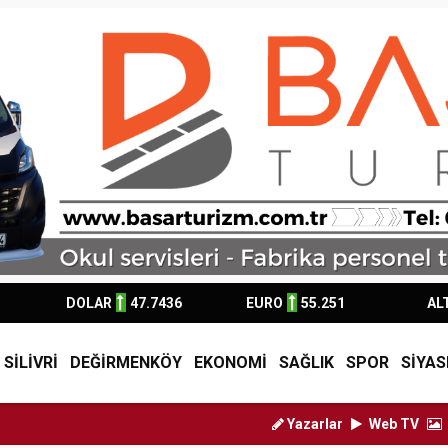
DOLAR
47.7436
EURO
55.251
AL
SİLİVRİ
DEĞİRMENKÖY
EKONOMİ
SAĞLIK
SPOR
SİYAS
Yazarlar
Web TV