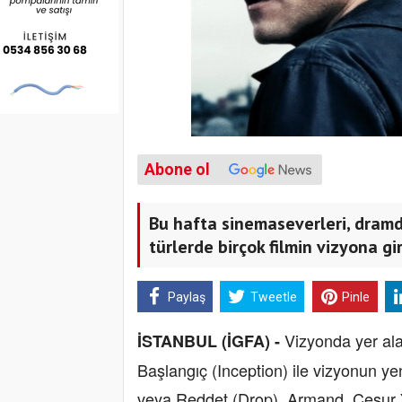
Abone ol
Bu hafta sinemaseverleri, dram
türlerde birçok filmin vizyona gi
Paylaş
Tweetle
Pinle
Vizyonda yer alan
İSTANBUL (İGFA) -
Başlangıç (Inception) ile vizyonun ye
veya Reddet (Drop), Armand, Cesur Y