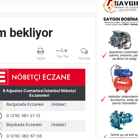
m bekliyor
A
Yazı Tipi
Yazdır
Yorumlar