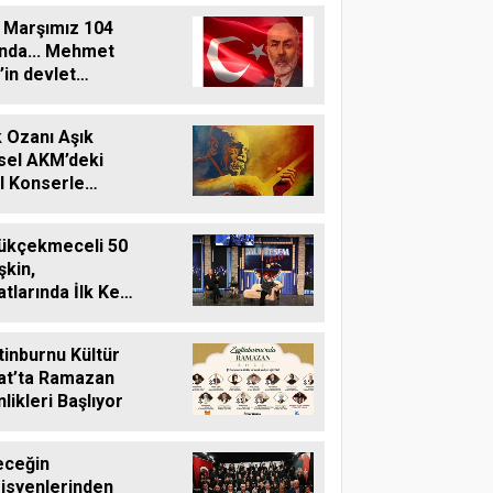
i Marşımız 104
ında... Mehmet
’in devlet
vlerindeki
grafisi
 Ozanı Aşık
sel AKM’deki
l Konserle
ıyor
ükçekmeceli 50
şkin,
tlarında İlk Kez
tro İzlediler
tinburnu Kültür
at’ta Ramazan
nlikleri Başlıyor
eceğin
isyenlerinden