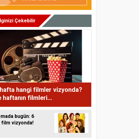
İlginizi Çekebilir
hafta hangi filmler vizyonda?
e haftanın filmleri...
emada bugün: 6
 film vizyonda!