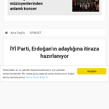
müzisyenlerinden
anlamlı konser
Ana Sayfa
SİYASET
İYİ Parti, Erdoğan’ın adaylığına itiraza
hazırlanıyor
27 Mart, 2023, Pazartesi 18:59
Sitemizden en iyi şekilde faydalanabilmeniz için çerezler
Anladım
kullanılmaktadır. Bu siteye giriş yaparak çerez kullanımını kabul
etmiş sayılıyorsunuz.
Daha Fazla Bilgi Al
Ana Sayfa
Web TV
Foto Galeri
Yazarlar
Güncelleme:
27 Mart, 2023, Pazartesi 18:59