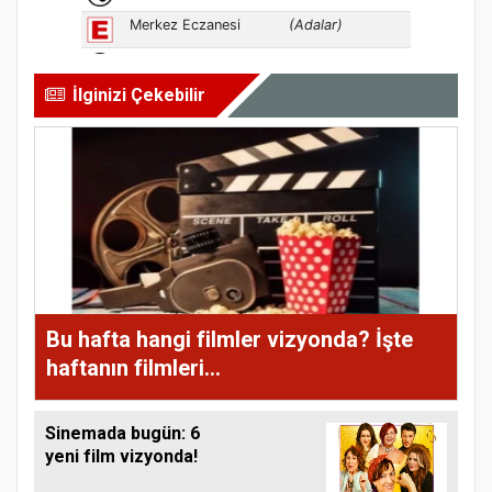
İlginizi Çekebilir
Bu hafta hangi filmler vizyonda? İşte
haftanın filmleri...
Sinemada bugün: 6
yeni film vizyonda!