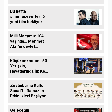
Bu hafta
sinemaseverleri 6
yeni film bekliyor
Milli Marşımız 104
yaşında... Mehmet
Akif’in devlet
arşivlerindeki
biyografisi
Küçükçekmeceli 50
Yetişkin,
Hayatlarında İlk Kez
Tiyatro İzlediler
Zeytinburnu Kültür
Sanat’ta Ramazan
Etkinlikleri Başlıyor
Geleceğin