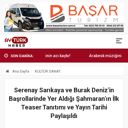
Arabesk müziğinin acı kaybı!
Arabesk müziğinin acı kaybı!
SON DAKİKA:
Ana Sayfa
KÜLTÜR SANAT
Serenay Sarıkaya ve Burak Deniz’in
Başrollarinde Yer Aldığı Şahmaran’ın İlk
Teaser Tanıtımı ve Yayın Tarihi
Paylaşıldı