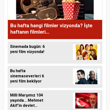
Bu hafta hangi filmler vizyonda? İşte
haftanın filmleri...
Sinemada bugün: 6
yeni film vizyonda!
Bu hafta
sinemaseverleri 6
yeni film bekliyor
Milli Marşımız 104
yaşında... Mehmet
Akif’in devlet