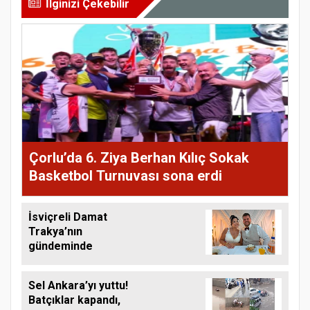
İlginizi Çekebilir
Çorlu’da 6. Ziya Berhan Kılıç Sokak
Basketbol Turnuvası sona erdi
İsviçreli Damat
Trakya’nın
gündeminde
Sel Ankara’yı yuttu!
Batçıklar kapandı,