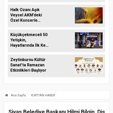
arşivlerindeki
biyografisi
Halk Ozanı Aşık
Veysel AKM’deki
Özel Konserle
Anılıyor
Küçükçekmeceli 50
Yetişkin,
Hayatlarında İlk Kez
Tiyatro İzlediler
Zeytinburnu Kültür
Sanat’ta Ramazan
Etkinlikleri Başlıyor
Ana Sayfa
YURTTAN HABER
Sivas Belediye Başkanı Hilmi Bilgin, Diş