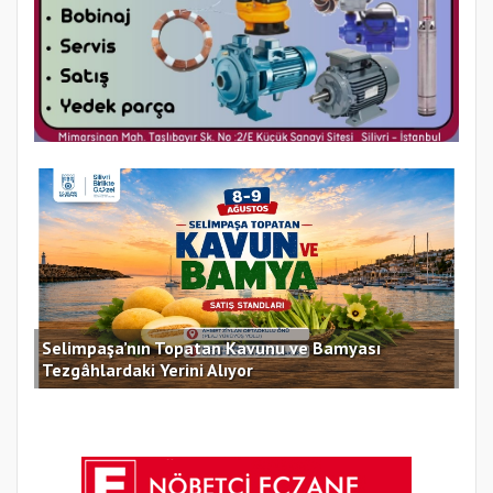
Selimpaşa’nın Topatan Kavunu ve Bamyası
Sil
Tezgâhlardaki Yerini Alıyor
des