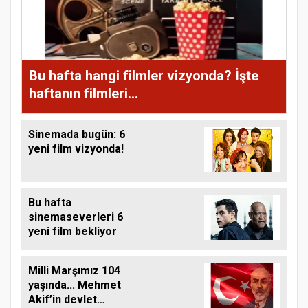
Bu hafta hangi filmler vizyonda? İşte
haftanın filmleri...
Sinemada bugün: 6
yeni film vizyonda!
Bu hafta
sinemaseverleri 6
yeni film bekliyor
Milli Marşımız 104
yaşında... Mehmet
Akif’in devlet