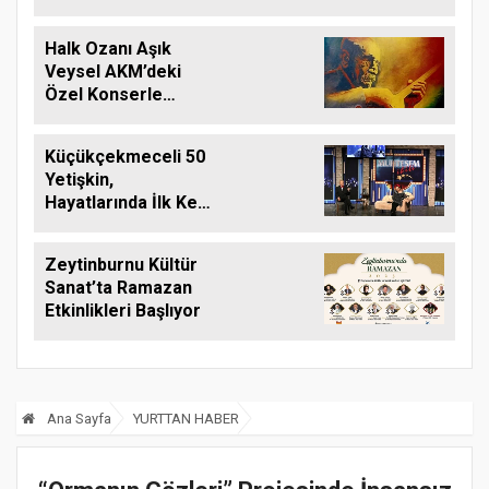
arşivlerindeki
biyografisi
Halk Ozanı Aşık
Veysel AKM’deki
Özel Konserle
Anılıyor
Küçükçekmeceli 50
Yetişkin,
Hayatlarında İlk Kez
Tiyatro İzlediler
Zeytinburnu Kültür
Sanat’ta Ramazan
Etkinlikleri Başlıyor
Ana Sayfa
YURTTAN HABER