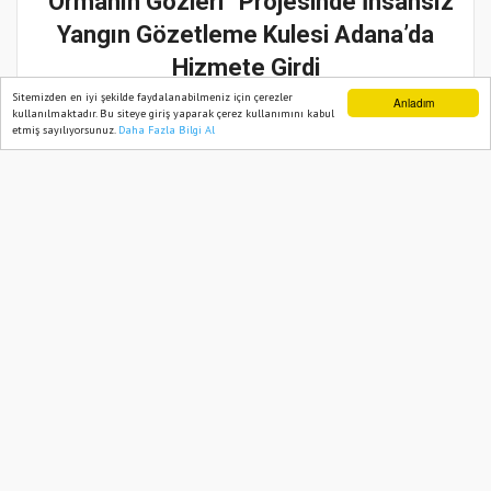
“Ormanın Gözleri” Projesinde İnsansız
Yangın Gözetleme Kulesi Adana’da
Hizmete Girdi
Sitemizden en iyi şekilde faydalanabilmeniz için çerezler
Anladım
kullanılmaktadır. Bu siteye giriş yaparak çerez kullanımını kabul
09 Aralık, 2022, Cuma 15:57
etmiş sayılıyorsunuz.
Daha Fazla Bilgi Al
Ana Sayfa
Web TV
Foto Galeri
Yazarlar
Abone ol