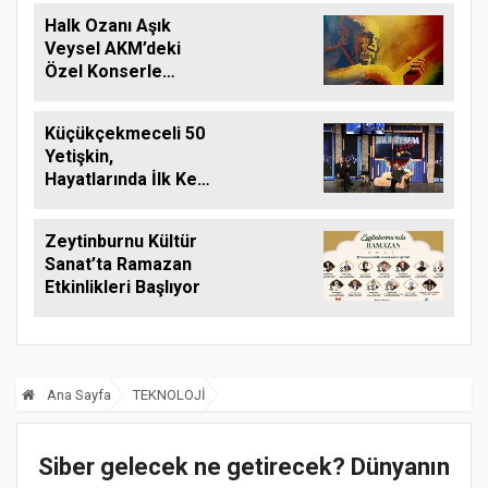
biyografisi
Halk Ozanı Aşık
Veysel AKM’deki
Özel Konserle
Anılıyor
Küçükçekmeceli 50
Yetişkin,
Hayatlarında İlk Kez
Tiyatro İzlediler
Zeytinburnu Kültür
Sanat’ta Ramazan
Etkinlikleri Başlıyor
Ana Sayfa
TEKNOLOJİ
Siber gelecek ne getirecek? Dünyanın