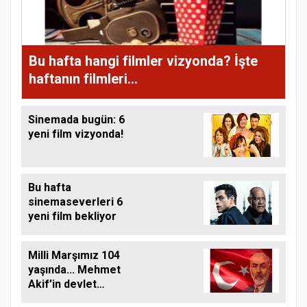
Bu hafta hangi filmler vizyonda? İşte
haftanın filmleri...
Sinemada bugün: 6
yeni film vizyonda!
Bu hafta
sinemaseverleri 6
yeni film bekliyor
Milli Marşımız 104
yaşında... Mehmet
Akif’in devlet
arşivlerindeki