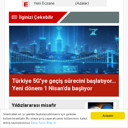
İlginizi Çekebilir
Türkiye 5G’ye geçiş sürecini başlatıyor...
Yeni dönem 1 Nisan'da başlıyor
Yıldızlararası misafir
Güneş Sistemi’nden
Sitemizden en iyi şekilde faydalanabilmeniz için çerezler
Anladım
uzaklaşıyor
kullanılmaktadır. Bu siteye giriş yaparak çerez kullanımını kabul
etmiş sayılıyorsunuz.
Daha Fazla Bilgi Al
Ana Sayfa
Web TV
Foto Galeri
Yazarlar