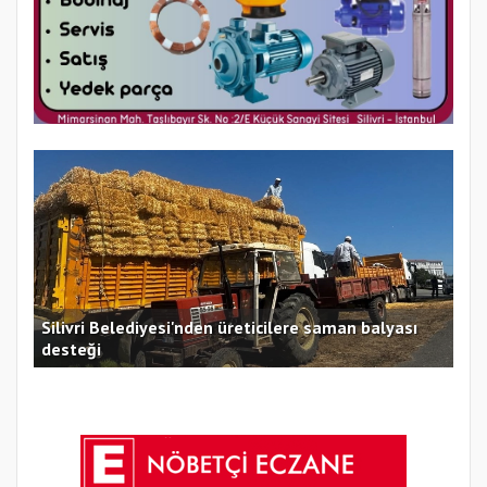
Silivri Belediyesi'nden üreticilere saman balyası
Sil
desteği
Ücr