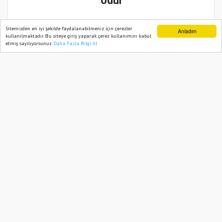
ödül
28 Ocak, 2023, Cumartesi 13:24
Sitemizden en iyi şekilde faydalanabilmeniz için çerezler
Anladım
kullanılmaktadır. Bu siteye giriş yaparak çerez kullanımını kabul
etmiş sayılıyorsunuz.
Daha Fazla Bilgi Al
Ana Sayfa
Web TV
Foto Galeri
Yazarlar
Abone ol
İzmir Büyükşehir Belediyesi ve ESHOT
Genel Müdürlüğü, Menderes Gastronomi,