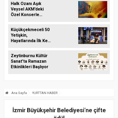
Halk Ozanı Aşık
Veysel AKM’deki
Özel Konserle
Anılıyor
Küçükçekmeceli 50
Yetişkin,
Hayatlarında İlk Kez
Tiyatro İzlediler
Zeytinburnu Kültür
Sanat’ta Ramazan
Etkinlikleri Başlıyor
Ana Sayfa
YURTTAN HABER
İzmir Büyükşehir Belediyesi’ne çifte