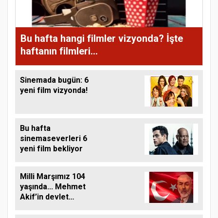
Bu hafta hangi filmler vizyonda? İşte
haftanın filmleri...
Sinemada bugün: 6
yeni film vizyonda!
Bu hafta
sinemaseverleri 6
yeni film bekliyor
Milli Marşımız 104
yaşında... Mehmet
Akif’in devlet
arşivlerindeki
biyografisi