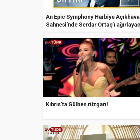
An Epic Symphony Harbiye Açıkhava
Sahnesi’nde Serdar Ortaç’ı ağırlaya
Kıbrıs’ta Gülben rüzgarı!