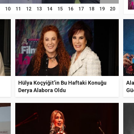
10
11
12
13
14
15
16
17
18
19
20
Hülya Koçyiğit’in Bu Haftaki Konuğu
Al
Derya Alabora Oldu
Güç