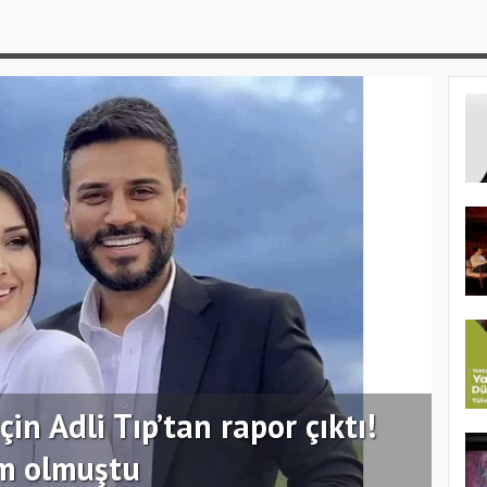
çin Adli Tıp’tan rapor çıktı!
em olmuştu
Mel