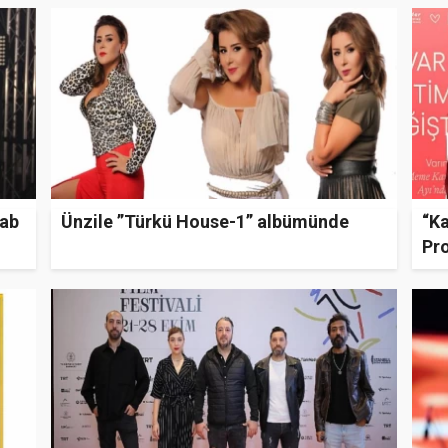
tab
Ünzile ”Türkü House-1” albümünde
“Ka
Pr
Pro
Müş