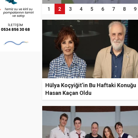
1
2
3
4
5
6
7
8
9
Hülya Koçyiğit’in Bu Haftaki Konuğu
Hasan Kaçan Oldu