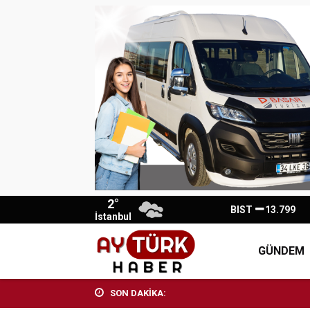
2°
BIST
13.799
İstanbul
GÜNDEM
SON DAKİKA: