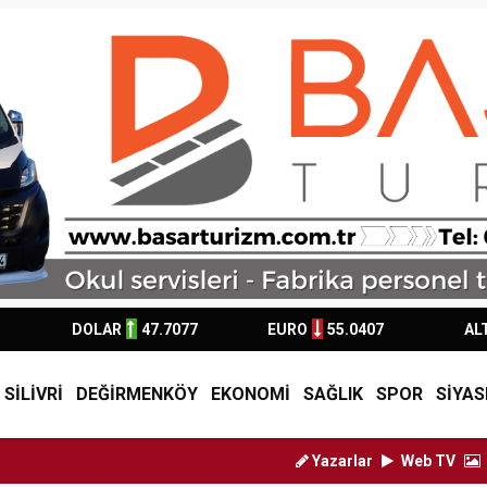
DOLAR
47.7077
EURO
55.0407
AL
SİLİVRİ
DEĞİRMENKÖY
EKONOMİ
SAĞLIK
SPOR
SİYAS
Yazarlar
Web TV