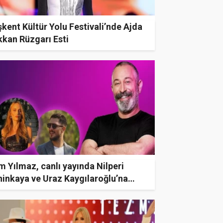
kent Kültür Yolu Festivali’nde Ajda
kkan Rüzgarı Esti
 Yılmaz, canlı yayında Nilperi
hinkaya ve Uraz Kaygılaroğlu’na
psiburada Premium tavsiye etti