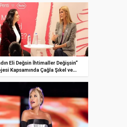
dın Eli Değsin İhtimaller Değişsin”
ojesi Kapsamında Çağla Şıkel ve
f. Dr. Beyza Özçınar Penti
terileriyle Bir araya Geldi!