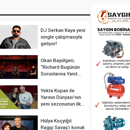
DJ Serkan Kaya yeni
single çalışmasıyla
geliyor!
Okan Bayülgen;
“Richard Bugünün
Sorunlarına Yanıt
Aradığımız Bir
Oyun”
Yekta Kopan ile
Yarının Dünyası’nın
yeni sezonunun ilk
konuğu Tülin Özen
oldu
Hülya Koçyiğit
ek Mossa kendine isim taktı
Ragıp Savaş’ı konuk