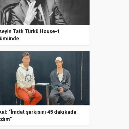
seyin Tatlı Türkü House-1
bümünde
al: “İmdat şarkısını 45 dakikada
zdım”