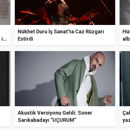
Nükhet Duru İş Sanat’ta Caz Rüzgarı
Hü
ile
Estirdi
al
Akustik Versiyonu Geldi: Soner
Çak
Sarıkabadayı “UÇURUM”
ya