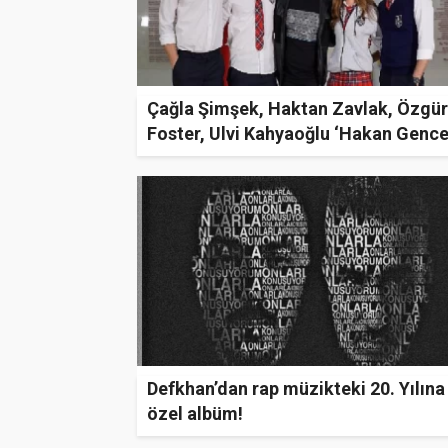
Çağla Şimşek, Haktan Zavlak, Özgür
Foster, Ulvi Kahyaoğlu ‘Hakan Gence 
Sıkı Muhabbet’te
Defkhan’dan rap müzikteki 20. Yılına
özel albüm!