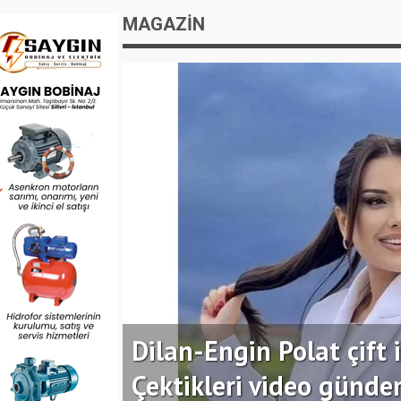
MAGAZİN
Dilan-Engin Polat çift i
Çektikleri video günd