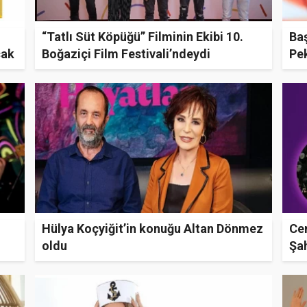
“Tatlı Süt Köpüğü” Filminin Ekibi 10.
Baş
cak
Boğaziçi Film Festivali’ndeydi
Pe
Hülya Koçyiğit’in konuğu Altan Dönmez
Cem
oldu
Şa
He