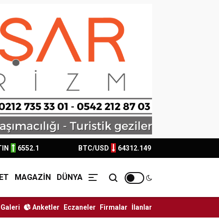
TIN
6552.1
BTC/USD
64312.149
ET
MAGAZİN
DÜNYA
Galeri
Anketler
Eczaneler
Firmalar
İlanlar