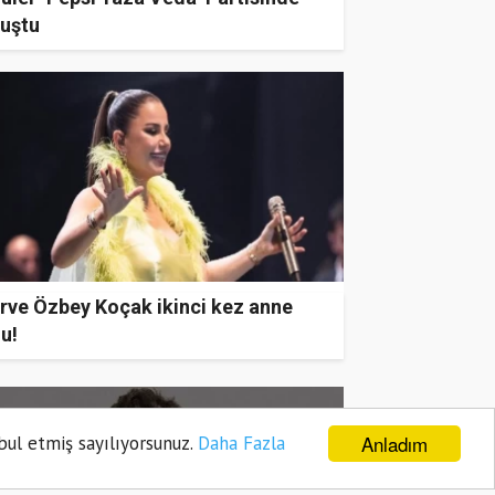
luştu
rve Özbey Koçak ikinci kez anne
u!
Anladım
bul etmiş sayılıyorsunuz.
Daha Fazla