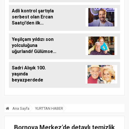
Adli kontrol şartıyla
serbest olan Ercan
Saatçi’den ilk
paylaşım
Yeşilçam yıldızı son
yolculuğuna
uğurlandı! Gülümser
Gülhan kimdir, eşi
kim?
Sadri Alışık 100.
yaşında
beyazperdede
Ana Sayfa
YURTTAN HABER
Bornova Merkez’de detaylı temizlik