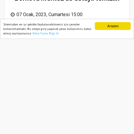
07 Ocak, 2023, Cumartesi 15:00
Sitemizden en iyi şekilde faydalanabilmeniz için çerezler
Anladım
kullanılmaktadır. Bu siteye giriş yaparak çerez kullanımını kabul
etmiş sayılıyorsunuz.
Daha Fazla Bilgi Al
Ana Sayfa
Web TV
Foto Galeri
Yazarlar
Abone ol
Bornova Belediyesi’nin çevre temizliğiyle
ilgili farkındalık yaratmak amacıyla