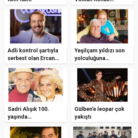
hayatını kaybetti
Adli kontrol şartıyla
Yeşilçam yıldızı son
serbest olan Ercan
yolculuğuna
Saatçi’den ilk
uğurlandı! Gülümser
paylaşım
Gülhan kimdir, eşi
kim?
Sadri Alışık 100.
Gülben’e leopar çok
yaşında
yakıştı
beyazperdede