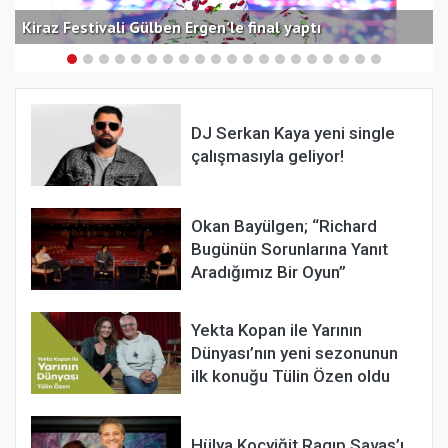
D
Kiraz Festivali Gülben Ergen’le final yaptı
Ç
DJ Serkan Kaya yeni single
çalışmasıyla geliyor!
Okan Bayülgen; “Richard
Bugünün Sorunlarına Yanıt
Aradığımız Bir Oyun”
Yekta Kopan ile Yarının
Dünyası’nın yeni sezonunun
ilk konuğu Tülin Özen oldu
Hülya Koçyiğit Ragıp Savaş’ı