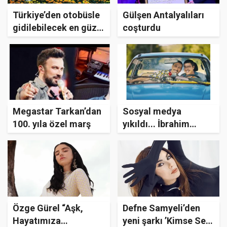
Türkiye’den otobüsle
Gülşen Antalyalıları
gidilebilecek en güzel
coşturdu
yurt dışı şehirleri
Megastar Tarkan’dan
Sosyal medya
100. yıla özel marş
yıkıldı... İbrahim
Büyükak yeni filmi
için gelinlik giydi!
Özge Gürel “Aşk,
Defne Samyeli’den
Hayatımıza
yeni şarkı ’Kimse Sen