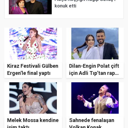
konuk etti
Kiraz Festivali Gülben
Dilan-Engin Polat çift
Ergen’le final yaptı
için Adli Tıp’tan rapor
çıktı! Çektikleri video
gündem olmuştu
Melek Mossa kendine
Sahnede fenalaşan
isim taktı
Volkan Konak