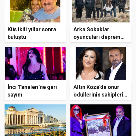
Küs ikili yıllar sonra
Arka Sokaklar
buluştu
oyuncuları deprem
bölgesinde
İnci Taneleri’ne geri
Altın Koza’da onur
sayım
ödüllerinin sahipleri
belli oldu