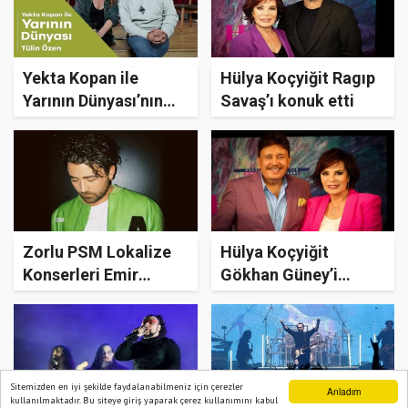
Yekta Kopan ile
Hülya Koçyiğit Ragıp
Yarının Dünyası’nın
Savaş’ı konuk etti
yeni sezonunun ilk
konuğu Tülin Özen
oldu
Zorlu PSM Lokalize
Hülya Koçyiğit
Konserleri Emir
Gökhan Güney’i
Yargın’ın Konsept
Ağırladı
Konser Serisi Klas
Pop’u Ağırlıyor!
Sitemizden en iyi şekilde faydalanabilmeniz için çerezler
Anladım
kullanılmaktadır. Bu siteye giriş yaparak çerez kullanımını kabul