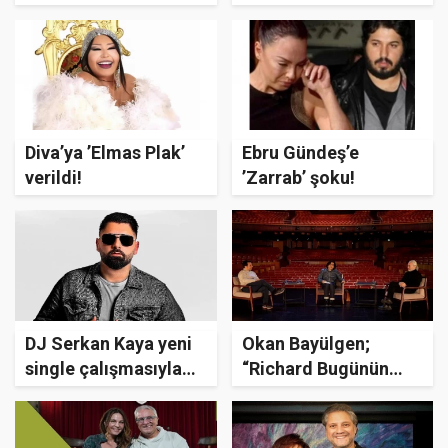
Gerçekten Sihir
Değil Ki’
Katıyor ve Sadece
İkili İlişkilerde
İndirgenmesi
Haksızlık”
Diva’ya ’Elmas Plak’
Ebru Gündeş’e
verildi!
’Zarrab’ şoku!
DJ Serkan Kaya yeni
Okan Bayülgen;
single çalışmasıyla
“Richard Bugünün
geliyor!
Sorunlarına Yanıt
Aradığımız Bir Oyun”