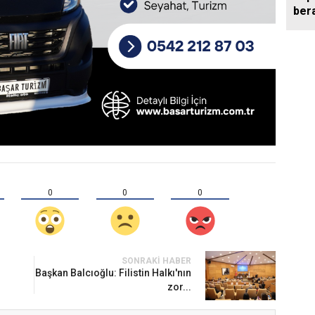
bera
Mart
0
0
0
SONRAKI HABER
Başkan Balcıoğlu: Filistin Halkı'nın
zor...