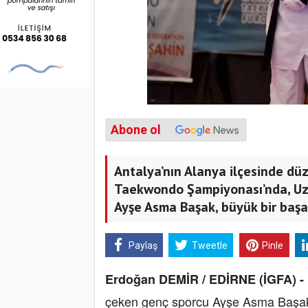
Abone ol
Antalya’nın Alanya ilçesinde dü
Taekwondo Şampiyonası’nda, Uz
Ayşe Asma Başak, büyük bir başa
Paylaş
Tweetle
Pinle
Erdoğan DEMİR / EDİRNE (İGFA) -
çeken genç sporcu Ayşe Asma Başak