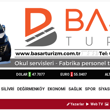
DOLAR
47.7077
EURO
55.0407
AL
SİLİVRİ
DEĞİRMENKÖY
EKONOMİ
SAĞLIK
SPOR
SİYAS
Yazarlar
Web TV