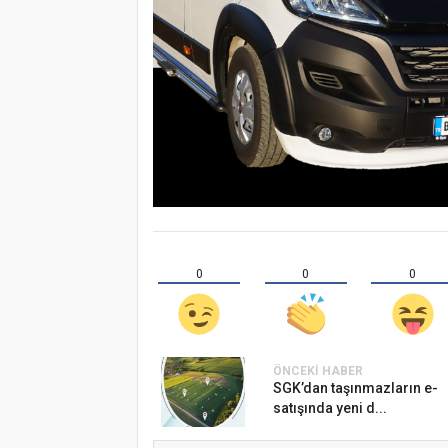
0
0
0
ÖNCEKI HABER
SGK’dan taşınmazların e-
satışında yeni d...