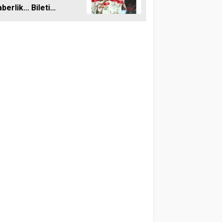
berlik... Bileti
’ta alacağız!