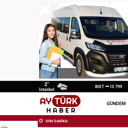
2°
BIST
13.799
İstanbul
GÜNDEM
SON DAKİKA: