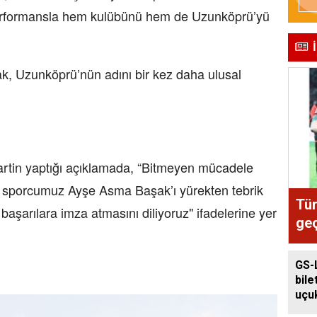
erformansla hem kulübünü hem de Uzunköprü’yü
, Uzunköprü’nün adını bir kez daha ulusal
rtin yaptığı açıklamada, “Bitmeyen mücadele
n sporcumuz Ayşe Asma Başak’ı yürekten tebrik
Tür
 başarılara imza atmasını diliyoruz" ifadelerine yer
geç
GS-
bile
uçuk