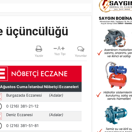
e üçüncülüğü
A
Yazı Tipi
Yazdır
Yorumlar