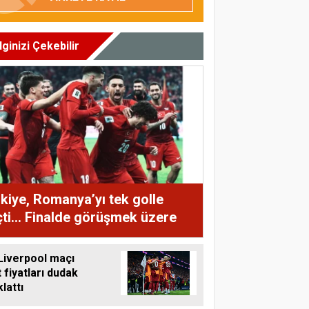
İlginizi Çekebilir
kiye, Romanya’yı tek golle
ti... Finalde görüşmek üzere
Liverpool maçı
t fiyatları dudak
lattı