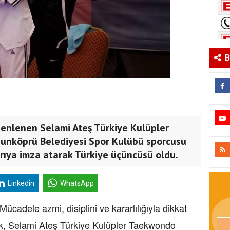
B
zenlenen Selami Ateş Türkiye Kulüpler
unköprü Belediyesi Spor Kulübü sporcusu
rıya imza atarak Türkiye üçüncüsü oldu.
Linkedin
WhatsApp
Mücadele azmi, disiplini ve kararlılığıyla dikkat
, Selami Ateş Türkiye Kulüpler Taekwondo