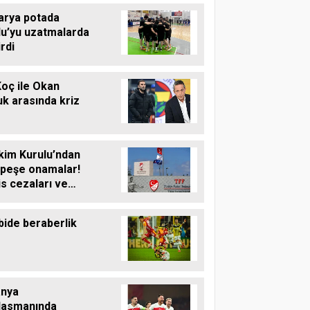
arya potada
lu’yu uzatmalarda
rdi
Koç ile Okan
k arasında kriz
kim Kurulu’ndan
 peşe onamalar!
s cezaları ve
ai kararı netleşti!
bide beraberlik
anya
lasmanında