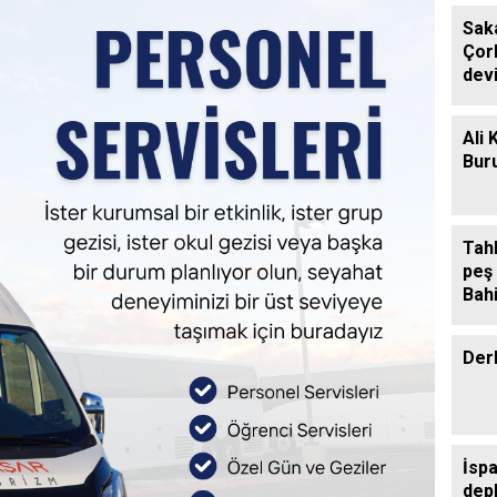
Sak
Çor
devi
Ali 
Buru
Tah
peş
Bahi
Sall
Der
İsp
dep