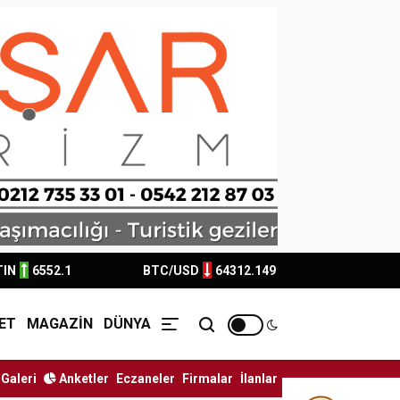
TIN
6552.1
BTC/USD
64312.149
ET
MAGAZİN
DÜNYA
Galeri
Anketler
Eczaneler
Firmalar
İlanlar