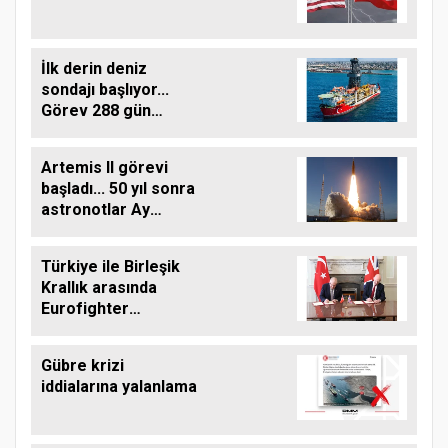
İlk derin deniz
sondajı başlıyor...
Görev 288 gün
sürecek
Artemis II görevi
başladı... 50 yıl sonra
astronotlar Ay
yolunda
Türkiye ile Birleşik
Krallık arasında
Eurofighter
anlaşması
Gübre krizi
iddialarına yalanlama