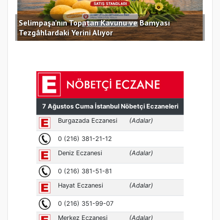
Selimpaşa’nın Topatan Kavunu ve Bamyası
Sil
Tezgâhlardaki Yerini Alıyor
des