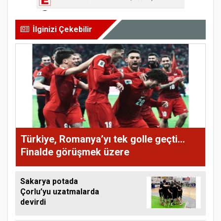
İlginizi Çekebilir
Türkiye, Romanya’yı tek golle geçti...
Finalde görüşmek üzere
Sakarya potada
Çorlu’yu uzatmalarda
devirdi