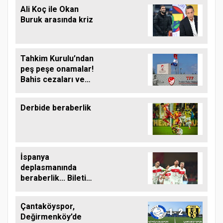
Ali Koç ile Okan
Buruk arasında kriz
Tahkim Kurulu’ndan
peş peşe onamalar!
Bahis cezaları ve
Sallai kararı netleşti!
Derbide beraberlik
İspanya
deplasmanında
beraberlik... Bileti
Mart’ta alacağız!
Çantaköyspor,
Değirmenköy’de