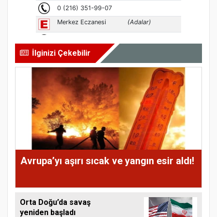
İlginizi Çekebilir
Avrupa’yı aşırı sıcak ve yangın esir aldı!
Orta Doğu’da savaş
yeniden başladı