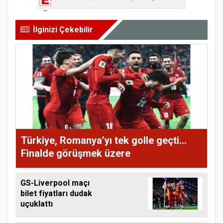
İlginizi Çekebilir
Türkiye, Romanya’yı tek golle geçti...
Finalde görüşmek üzere
GS-Liverpool maçı
bilet fiyatları dudak
uçuklattı