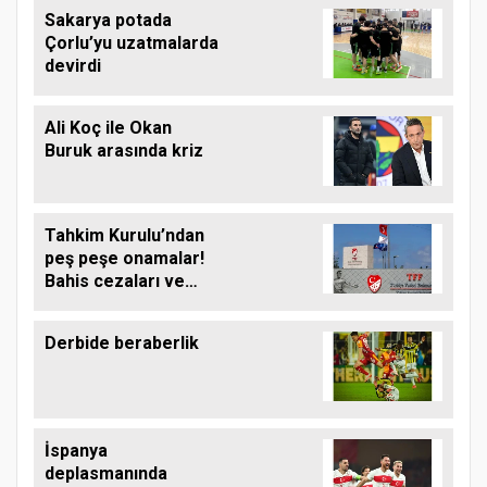
Sakarya potada
Çorlu’yu uzatmalarda
devirdi
Ali Koç ile Okan
Buruk arasında kriz
Tahkim Kurulu’ndan
peş peşe onamalar!
Bahis cezaları ve
Sallai kararı netleşti!
Derbide beraberlik
İspanya
deplasmanında