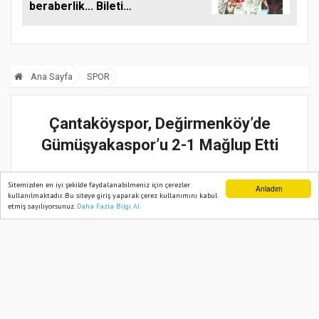
beraberlik... Bileti
Mart’ta alacağız!
Ana Sayfa
SPOR
Çantaköyspor, Değirmenköy’de
Gümüşyakaspor’u 2-1 Mağlup Etti
15 Kasım, 2025, Cumartesi 22:02
Sitemizden en iyi şekilde faydalanabilmeniz için çerezler
Anladım
kullanılmaktadır. Bu siteye giriş yaparak çerez kullanımını kabul
etmiş sayılıyorsunuz.
Daha Fazla Bilgi Al
Ana Sayfa
Web TV
Foto Galeri
Yazarlar
Güncelleme:
15 Kasım, 2025, Cumartesi 22:02