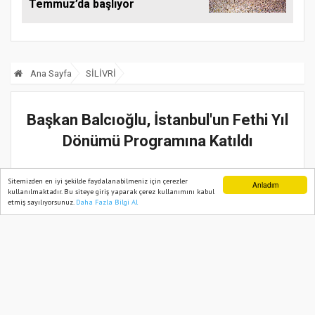
Temmuz’da başlıyor
Ana Sayfa
SİLİVRİ
Başkan Balcıoğlu, İstanbul'un Fethi Yıl
Dönümü Programına Katıldı
31 Mayıs, 2025, Cumartesi 11:59
Sitemizden en iyi şekilde faydalanabilmeniz için çerezler
Anladım
kullanılmaktadır. Bu siteye giriş yaparak çerez kullanımını kabul
etmiş sayılıyorsunuz.
Daha Fazla Bilgi Al
Ana Sayfa
Web TV
Foto Galeri
Yazarlar
Güncelleme:
31 Mayıs, 2025, Cumartesi 11:59