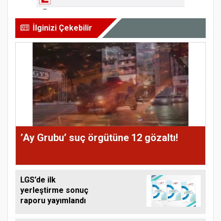
İlginizi Çekebilir
’Ay Grubu’ suç örgütüne 12 gözaltı!
LGS’de ilk
yerleştirme sonuç
raporu yayımlandı