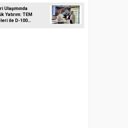
reti
vri Ulaşımında
ük Yatırım: TEM
leri ile D-100
ına Çift Şeritli
 Müjdesi