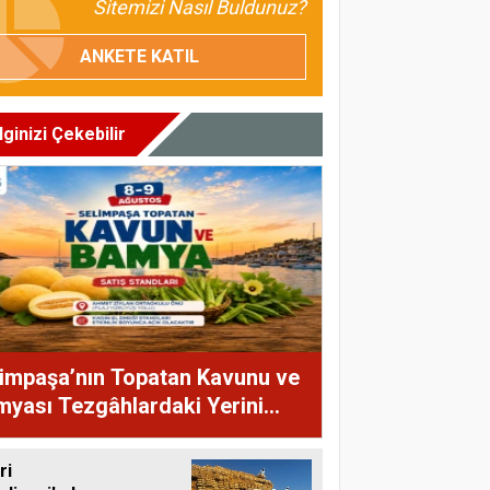
Sitemizi Nasıl Buldunuz?
ANKETE KATIL
İlginizi Çekebilir
impaşa’nın Topatan Kavunu ve
yası Tezgâhlardaki Yerini
yor
ri