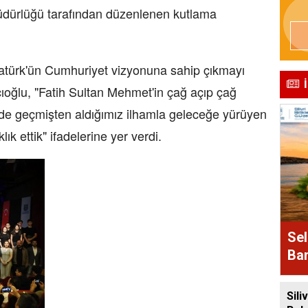
 Müdürlüğü tarafından düzenlenen kutlama
tatürk'ün Cumhuriyet vizyonuna sahip çıkmayı
ıoğlu, "Fatih Sultan Mehmet'in çağ açıp çağ
de geçmişten aldığımız ilhamla geleceğe yürüyen
lık ettik" ifadelerine yer verdi.
Sel
Bam
Alı
Siliv