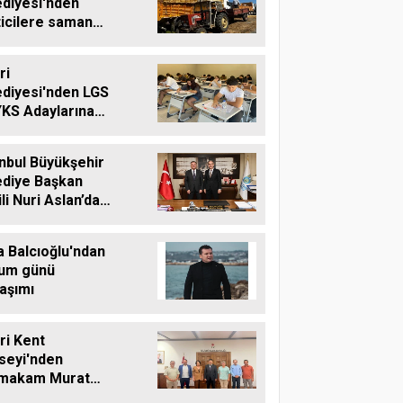
ediyesi'nden
ticilere saman
ası desteği
ri
ediyesi'nden LGS
YKS Adaylarına
tsiz Eğitim
teği
nbul Büyükşehir
ediye Başkan
li Nuri Aslan’dan
vri Belediyesine
aret
a Balcıoğlu'ndan
um günü
aşımı
vri Kent
seyi'nden
makam Murat
'e Hayırlı Olsun