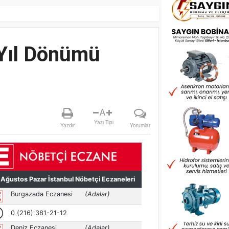
 Yıl Dönümü
A
Yazı Tipi
Yazdır
Yorumlar