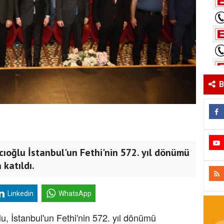
B
lcıoğlu İstanbul'un Fethi'nin 572. yıl dönümü
katıldı.
Linkedin
WhatsApp
lu, İstanbul'un Fethi'nin 572. yıl dönümü