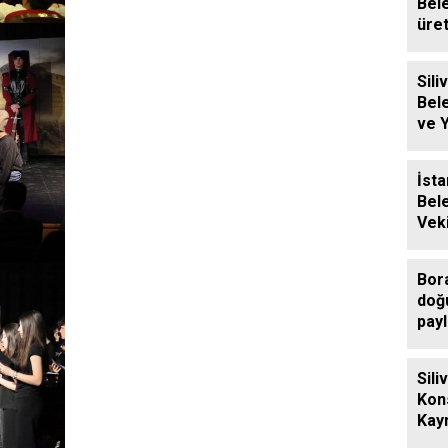
Bel
üre
baly
Siliv
Bel
ve 
Ücre
Des
İsta
Bel
Veki
Sili
Ziy
Bor
doğ
payl
Sili
Kon
Kay
Eren