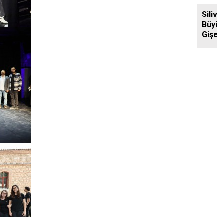
Ziya
Sili
Büy
Gişe
Aras
Yol