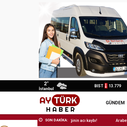
2°
BIST
13.779
İstanbul
GÜNDEM
SON DAKİKA:
Arabesk müziğinin acı kaybı!
Arabesk müziği