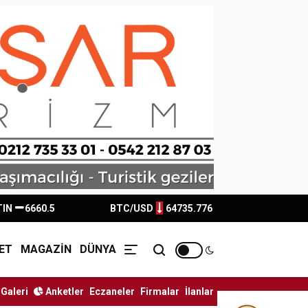
TIN
6660.5
BTC/USD
64735.776
ET
MAGAZİN
DÜNYA
Galeri
Anketler
Eczaneler
Firmalar
İlanlar