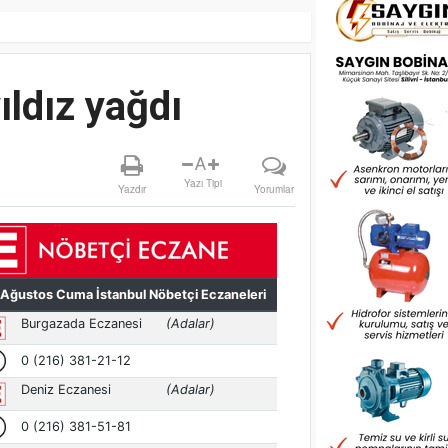
ıldız yağdı
A
Yazı Tipi
Yazdır
Yorumlar