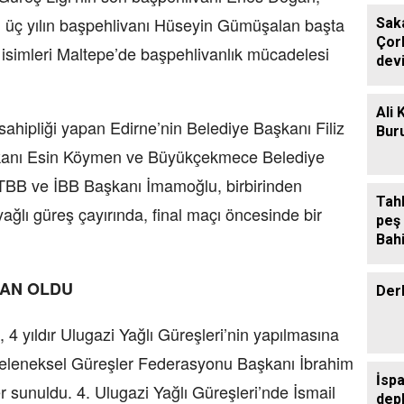
n üç yılın başpehlivanı Hüseyin Gümüşalan başta
Sak
Çor
 isimleri Maltepe’de başpehlivanlık mücadelesi
devi
Ali 
 sahipliği yapan Edirne’nin Belediye Başkanı Filiz
Buru
kanı Esin Köymen ve Büyükçekmece Belediye
 TBB ve İBB Başkanı İmamoğlu, birbirinden
Tah
ğlı güreş çayırında, final maçı öncesinde bir
peş
Bahi
Sall
VAN OLDU
Der
 yıldır Ulugazi Yağlı Güreşleri’nin yapılmasına
 Geleneksel Güreşler Federasyonu Başkanı İbrahim
İsp
r sunuldu. 4. Ulugazi Yağlı Güreşleri’nde İsmail
dep