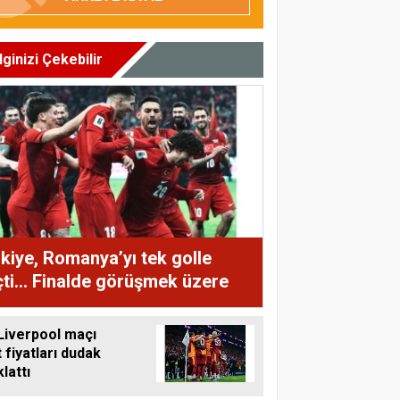
İlginizi Çekebilir
kiye, Romanya’yı tek golle
ti... Finalde görüşmek üzere
Liverpool maçı
t fiyatları dudak
lattı