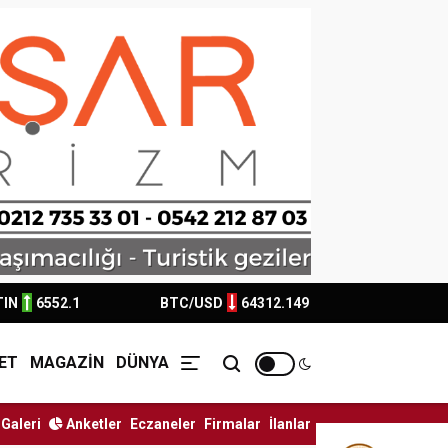
TIN
6552.1
BTC/USD
64312.149
ET
MAGAZİN
DÜNYA
Galeri
Anketler
Eczaneler
Firmalar
İlanlar