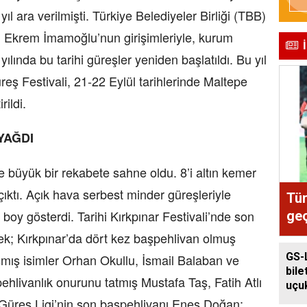
ıl ara verilmişti. Türkiye Belediyeler Birliği (TBB)
ı Ekrem İmamoğlu’nun girişimleriyle, kurum
yılında bu tarihi güreşler yeniden başlatıldı. Bu yıl
eş Festivali, 21-22 Eylül tarihlerinde Maltepe
rildi.
YAĞDI
e büyük bir rekabete sahne oldu. 8’i altın kemer
ıktı. Açık hava serbest minder güreşleriyle
Tür
i boy gösterdi. Tarihi Kırkpınar Festivali’nde son
geç
bek; Kırkpınar’da dört kez başpehlivan olmuş
GS-
şmış isimler Orhan Okullu, İsmail Balaban ve
bile
ehlivanlık onurunu tatmış Mustafa Taş, Fatih Atlı
uçuk
Güreş Ligi’nin son başpehlivanı Enes Doğan;