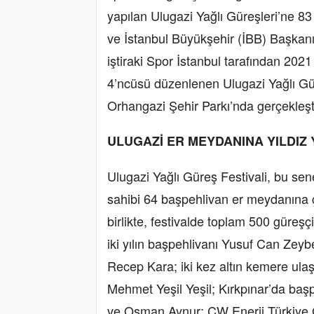
yapılan Ulugazi Yağlı Güreşleri’ne 83 y
ve İstanbul Büyükşehir (İBB) Başkan
iştiraki Spor İstanbul tarafından 2021 
4’ncüsü düzenlenen Ulugazi Yağlı Gür
Orhangazi Şehir Parkı’nda gerçekleşti
ULUGAZİ ER MEYDANINA YILDIZ 
Ulugazi Yağlı Güreş Festivali, bu sen
sahibi 64 başpehlivan er meydanına ç
birlikte, festivalde toplam 500 güreşç
iki yılın başpehlivanı Yusuf Can Zey
Recep Kara; iki kez altın kemere ula
Mehmet Yeşil Yeşil; Kırkpınar’da başp
ve Osman Aynur; CW Enerji Türkiye 