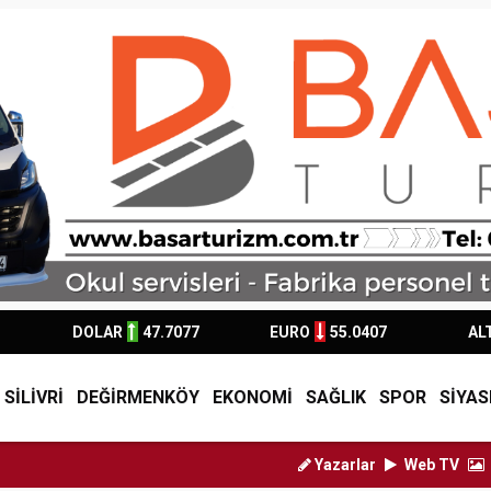
DOLAR
47.7077
EURO
55.0407
AL
SİLİVRİ
DEĞİRMENKÖY
EKONOMİ
SAĞLIK
SPOR
SİYAS
Yazarlar
Web TV