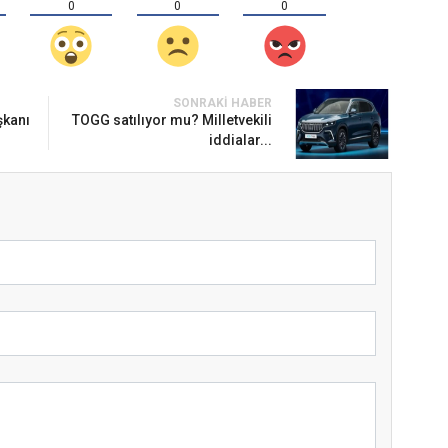
0
0
0
SONRAKI HABER
şkanı
TOGG satılıyor mu? Milletvekili
iddialar...