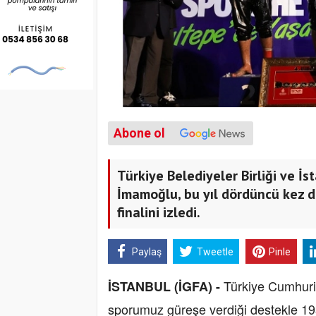
Abone ol
Türkiye Belediyeler Birliği ve İ
İmamoğlu, bu yıl dördüncü kez d
finalini izledi.
Paylaş
Tweetle
Pinle
Türkiye Cumhuri
İSTANBUL (İGFA) -
sporumuz güreşe verdiği destekle 193