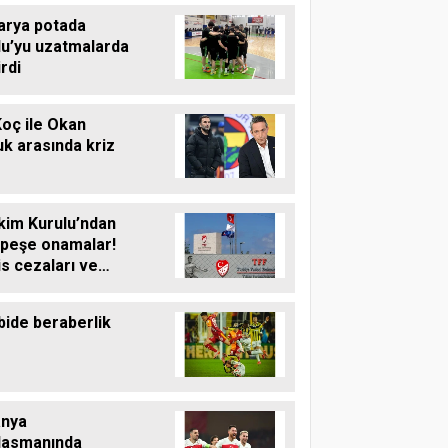
arya potada
lu’yu uzatmalarda
rdi
Koç ile Okan
k arasında kriz
kim Kurulu’ndan
 peşe onamalar!
s cezaları ve
ai kararı netleşti!
bide beraberlik
anya
lasmanında