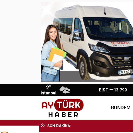
2°
BIST
13.799
İstanbul
GÜNDEM
SON DAKİKA: