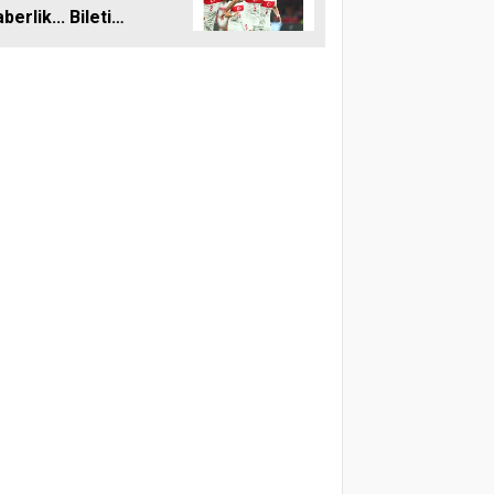
berlik... Bileti
’ta alacağız!