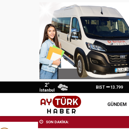
2°
BIST
13.799
İstanbul
GÜNDEM
SON DAKİKA: