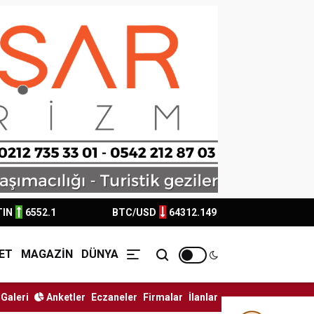
TIN
6552.1
BTC/USD
64312.149
ET
MAGAZİN
DÜNYA
Galeri
Anketler
Eczaneler
Firmalar
İlanlar