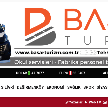
DOLAR
47.7077
EURO
55.0407
AL
SİLİVRİ
DEĞİRMENKÖY
EKONOMİ
SAĞLIK
SPOR
SİYAS
Yazarlar
Web TV