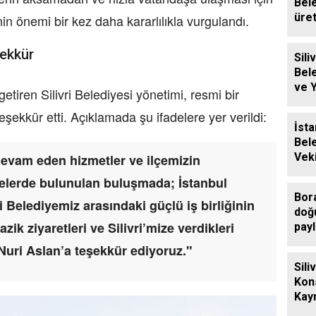
Bel
üre
inin önemi bir kez daha kararlılıkla vurgulandı.
baly
şekkür
Siliv
Bel
ve 
tiren Silivri Belediyesi yönetimi, resmi bir
Ücre
şekkür etti. Açıklamada şu ifadelere yer verildi:
Des
İsta
Bel
Veki
 devam eden hizmetler ve ilçemizin
Sili
rmelerde bulunulan buluşmada; İstanbul
Ziy
Bor
i Belediyemiz arasındaki güçlü iş birliğinin
doğ
ik ziyaretleri ve Silivri’mize verdikleri
payl
Nuri Aslan’a teşekkür ediyoruz."
Sili
Kon
Kay
Eren