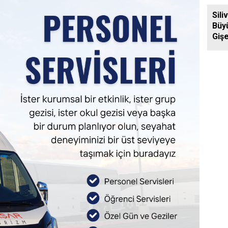
Ziya
Sili
Büy
Gişe
Aras
Yol