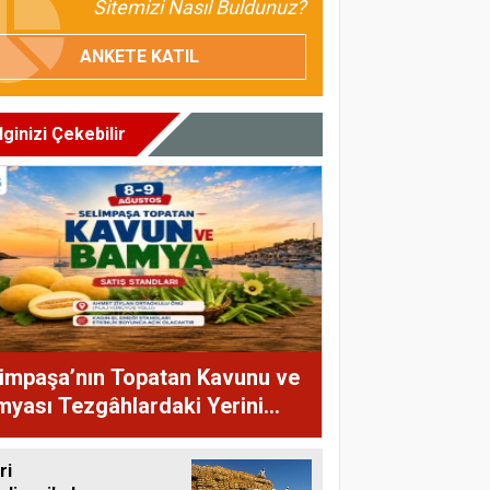
Sitemizi Nasıl Buldunuz?
ANKETE KATIL
İlginizi Çekebilir
impaşa’nın Topatan Kavunu ve
yası Tezgâhlardaki Yerini
yor
ri