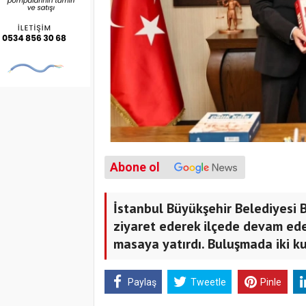
Abone ol
İstanbul Büyükşehir Belediyesi Ba
ziyaret ederek ilçede devam eden
masaya yatırdı. Buluşmada iki kur
Paylaş
Tweetle
Pinle