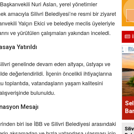
Başkanvekili Nuri Aslan, yerel yönetimler
 amacıyla Silivri Belediyesi’ne resmi bir ziyaret
anvekili Yalçın Ekici ve belediye meclis üyeleriyle
arını ve yürütülen çalışmaları yakından inceledi.
asaya Yatırıldı
livri genelinde devam eden altyapı, üstyapı ve
lde değerlendirildi. İlçenin öncelikli ihtiyaçlarına
u toplantıda, vatandaşların yaşam kalitesini
 alışverişinde bulunuldu.
Sel
inasyon Mesajı
Bam
Alı
den biri ise İBB ve Silivri Belediyesi arasındaki
Siliv
lerin aksamadan ve hızla vatandaşa ulaşması için