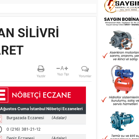
N SİLİVRİ
ARET
A
Yazı Tipi
Yazdır
Yorumlar