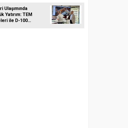
reti
vri Ulaşımında
ük Yatırım: TEM
leri ile D-100
ına Çift Şeritli
 Müjdesi