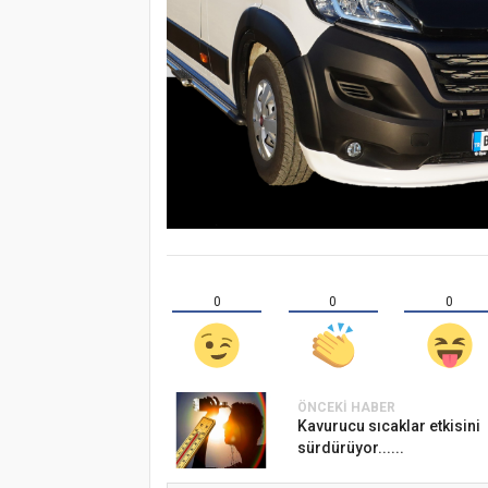
0
0
0
ÖNCEKI HABER
Kavurucu sıcaklar etkisini
sürdürüyor......