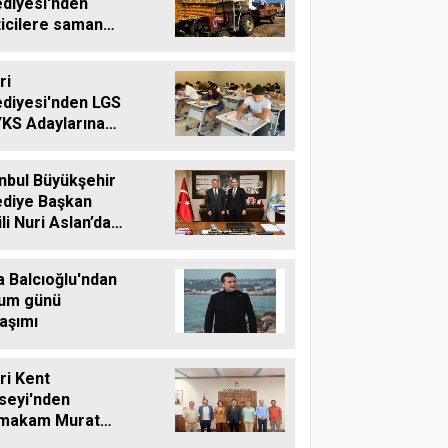
ediyesi'nden
ticilere saman
ası desteği
ri
ediyesi'nden LGS
YKS Adaylarına
tsiz Eğitim
teği
nbul Büyükşehir
ediye Başkan
li Nuri Aslan’dan
vri Belediyesine
aret
a Balcıoğlu'ndan
um günü
aşımı
vri Kent
seyi'nden
makam Murat
'e Hayırlı Olsun