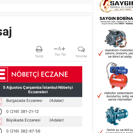
saj
A
Yazı Tipi
Yazdır
Yorumlar