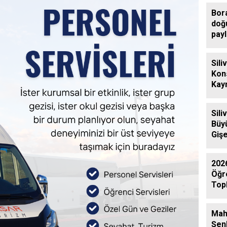
Ziy
Bor
doğ
payl
Sili
Kon
Kay
Eren
Ziya
Sili
Büy
Gişe
Aras
Yol
202
Öğr
Topl
Gerç
Mah
Şen