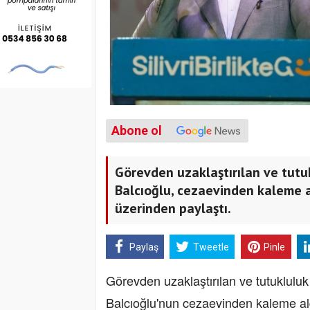
Abone ol
Görevden uzaklaştırılan ve tutu
Balcıoğlu, cezaevinden kaleme a
üzerinden paylaştı.
Paylaş
Tweetle
Pinle
Görevden uzaklaştırılan ve tutuklulu
Balcıoğlu'nun cezaevinden kaleme ald