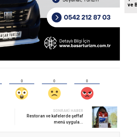
ve B
Mah
Coş
Gerç
0
0
0
SONRAKI HABER
Restoran ve kafelerde şeffaf
menü uygula...