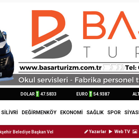
DOLAR
47.5833
EURO
54.9387
AL
SİLİVRİ
DEĞİRMENKÖY
EKONOMİ
SAĞLIK
SPOR
SİYAS
Yazarlar
Web TV
Başkan Vekili Nu...
Silivri Belediyesi'nden LGS ve YKS Adayla