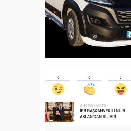
0
0
0
ÖNCEKI HABER
İBB BAŞKANVEKİLİ NURİ
ASLAN'DAN SİLİVRİ...