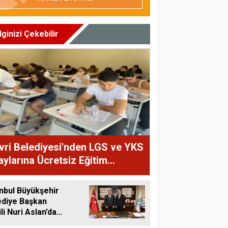
İlginizi Çekebilir
ivri Belediyesi'nden LGS ve YKS
ylarına Ücretsiz Eğitim
teği
nbul Büyükşehir
ediye Başkan
li Nuri Aslan’dan
vri Belediyesine