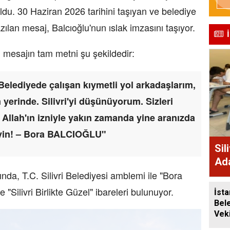
u. 30 Haziran 2026 tarihini taşıyan ve belediye
azılan mesaj, Balcıoğlu'nun ıslak imzasını taşıyor.
mesajın tam metni şu şekildedir:
 Belediyede çalışan kıymetli yol arkadaşlarım,
yerinde. Silivri'yi düşünüyorum. Sizleri
llah'ın izniyle yakın zamanda yine aranızda
eyin! – Bora BALCIOĞLU"
Sil
Ada
nda, T.C. Silivri Belediyesi amblemi ile "Bora
Des
 "Silivri Birlikte Güzel" ibareleri bulunuyor.
İsta
Bel
Veki
Sili