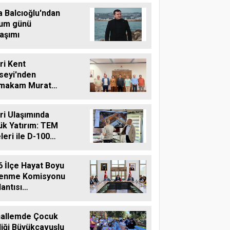
aret
a Balcıoğlu'ndan
um günü
aşımı
vri Kent
seyi'nden
makam Murat
'e Hayırlı Olsun
reti
vri Ulaşımında
ük Yatırım: TEM
leri ile D-100
ına Çift Şeritli
 Müjdesi
6 İlçe Hayat Boyu
enme Komisyonu
antısı
ekleştirildi
allemde Çocuk
liği Büyükçavuşlu