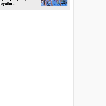
eyciler
allelerinde
kuyla
ekleştirildi