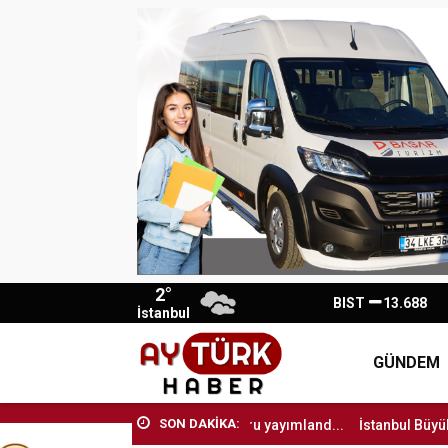
2°
BIST
13.688
İstanbul
GÜNDEM
SON DAKİKA:
yerleştirme sonuç raporu yayımland...
İstanbul Büyükşehir Belediye 