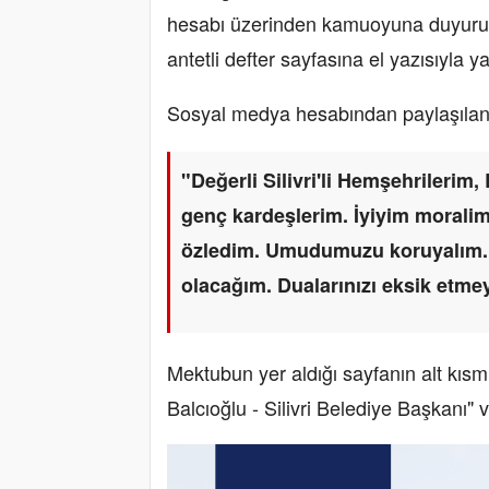
hesabı üzerinden kamuoyuna duyuruld
antetli defter sayfasına el yazısıyla y
Sosyal medya hesabından paylaşılan 
"Değerli Silivri'li Hemşehrilerim,
genç kardeşlerim. İyiyim moralim 
özledim. Umudumuzu koruyalım. A
olacağım. Dualarınızı eksik etm
Mektubun yer aldığı sayfanın alt kısmı
Balcıoğlu - Silivri Belediye Başkanı" ve