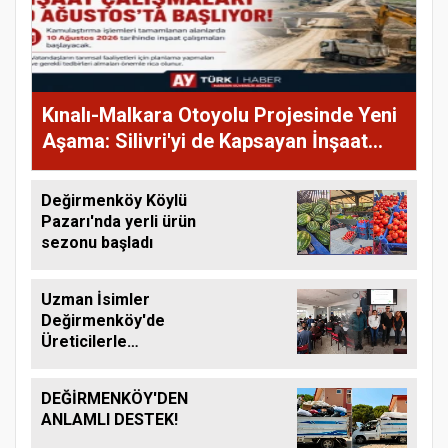
Kınalı-Malkara Otoyolu Projesinde Yeni
Aşama: Silivri'yi de Kapsayan İnşaat
Çalışmaları 10 Ağustos'ta Başlıyor
Değirmenköy Köylü
Pazarı'nda yerli ürün
sezonu başladı
Uzman İsimler
Değirmenköy'de
Üreticilerle
Buluşuyor
DEĞİRMENKÖY'DEN
ANLAMLI DESTEK!