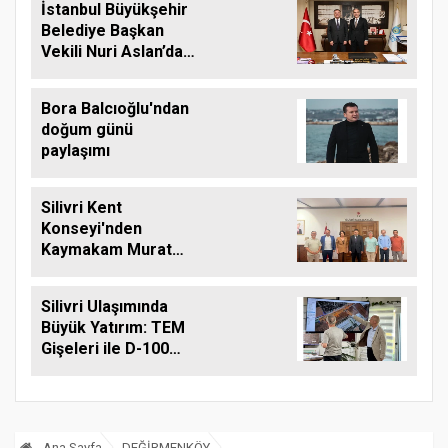
İstanbul Büyükşehir
Belediye Başkan
Vekili Nuri Aslan’dan
Silivri Belediyesine
Ziyaret
Bora Balcıoğlu'ndan
doğum günü
paylaşımı
Silivri Kent
Konseyi'nden
Kaymakam Murat
Eren'e Hayırlı Olsun
Ziyareti
Silivri Ulaşımında
Büyük Yatırım: TEM
Gişeleri ile D-100
Arasına Çift Şeritli
Yol Müjdesi
Ana Sayfa
DEĞİRMENKÖY