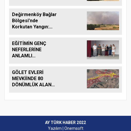
Değirmenköy Bağlar
Bölgesi’nde
Korkutan Yangın:
Helikopter ve Çok
Sayıda İtfaiye Ekibi
EĞİTİMİN GENÇ
Seferber Oldu
NEFERLERİNE
ANLAMLI
UĞURLAMA: SİLİVRİ
DEĞİRMENKÖY’DE
GÖLET EVLERİ
PLAKET GURURU!
MEVKİİNDE 80
DÖNÜMLÜK ALAN
MERA VASFINA
DÖNÜŞTÜRÜLDÜ
AY TÜRK HABER 2022
Yazılım |
Onemsoft