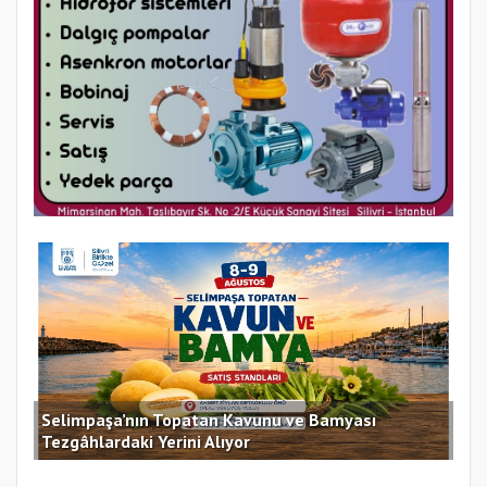
Selimpaşa’nın Topatan Kavunu ve Bamyası
Sil
Tezgâhlardaki Yerini Alıyor
des