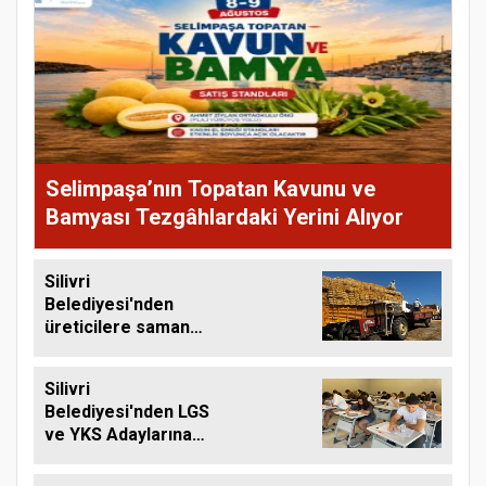
Selimpaşa’nın Topatan Kavunu ve
Bamyası Tezgâhlardaki Yerini Alıyor
Silivri
Belediyesi'nden
üreticilere saman
balyası desteği
Silivri
Belediyesi'nden LGS
ve YKS Adaylarına
Ücretsiz Eğitim
Desteği