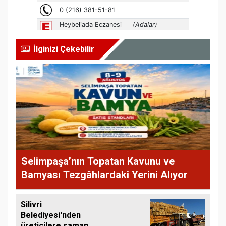
İlginizi Çekebilir
Selimpaşa’nın Topatan Kavunu ve
Bamyası Tezgâhlardaki Yerini Alıyor
Silivri
Belediyesi'nden
üreticilere saman