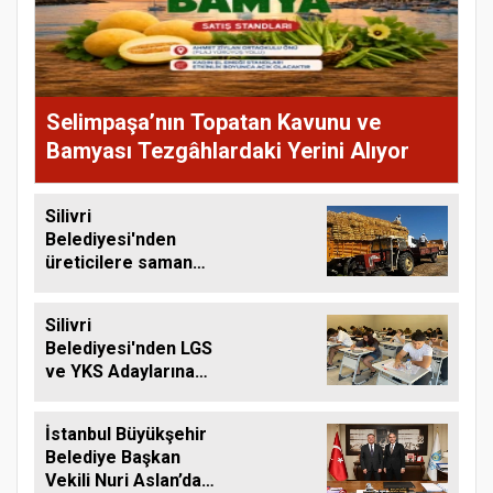
Selimpaşa’nın Topatan Kavunu ve
Bamyası Tezgâhlardaki Yerini Alıyor
Silivri
Belediyesi'nden
üreticilere saman
balyası desteği
Silivri
Belediyesi'nden LGS
ve YKS Adaylarına
Ücretsiz Eğitim
Desteği
İstanbul Büyükşehir
Belediye Başkan
Vekili Nuri Aslan’dan