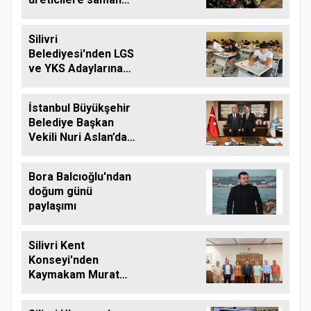
balyası desteği
Silivri
Belediyesi'nden LGS
ve YKS Adaylarına
Ücretsiz Eğitim
Desteği
İstanbul Büyükşehir
Belediye Başkan
Vekili Nuri Aslan’dan
Silivri Belediyesine
Ziyaret
Bora Balcıoğlu'ndan
doğum günü
paylaşımı
Silivri Kent
Konseyi'nden
Kaymakam Murat
Eren'e Hayırlı Olsun
Ziyareti