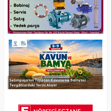
Selimpaşa’nın Topatan Kavunu ve Bamyası
Sil
Tezgâhlardaki Yerini Alıyor
des