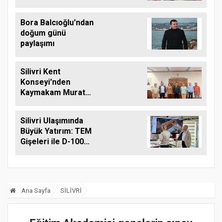
Silivri Belediyesine
Ziyaret
Bora Balcıoğlu'ndan
doğum günü
paylaşımı
Silivri Kent
Konseyi'nden
Kaymakam Murat
Eren'e Hayırlı Olsun
Ziyareti
Silivri Ulaşımında
Büyük Yatırım: TEM
Gişeleri ile D-100
Arasına Çift Şeritli
Yol Müjdesi
Ana Sayfa
SİLİVRİ