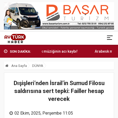
Arabesk müziğinin acı kaybı!
Arabesk müziğinin a
SON DAKİKA:
Ana Sayfa
DÜNYA
Dışişleri’nden İsrail’in Sumud Filosu
saldırısına sert tepki: Failler hesap
verecek
02 Ekim, 2025, Perşembe 11:05