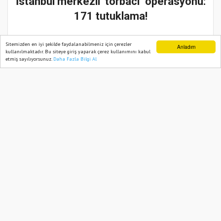
İstanbul merkezli ’torbacı’ operasyonu:
171 tutuklama!
02 Ekim, 2025, Perşembe 11:06
Sitemizden en iyi şekilde faydalanabilmeniz için çerezler
Anladım
kullanılmaktadır. Bu siteye giriş yaparak çerez kullanımını kabul
etmiş sayılıyorsunuz.
Daha Fazla Bilgi Al
Ana Sayfa
Web TV
Foto Galeri
Yazarlar
Abone ol
İçişleri Bakanı Ali Yerlikaya, İstanbul