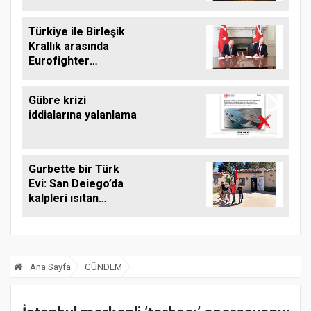
yolunda
Türkiye ile Birleşik
Krallık arasında
Eurofighter
anlaşması
Gübre krizi
iddialarına yalanlama
Gurbette bir Türk
Evi: San Deiego’da
kalpleri ısıtan
buluşma noktası
Ana Sayfa
GÜNDEM