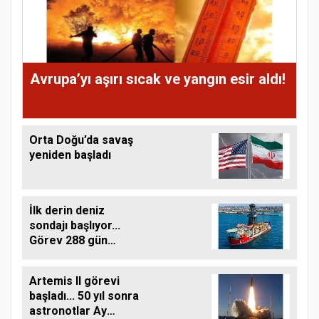
Avrupa’yı aşırı sıcak ve yangın esir aldı!
Orta Doğu’da savaş
yeniden başladı
İlk derin deniz
sondajı başlıyor...
Görev 288 gün
sürecek
Artemis II görevi
başladı... 50 yıl sonra
astronotlar Ay