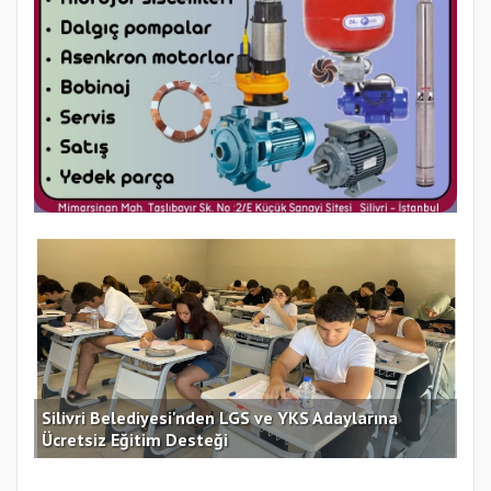
Silivri Belediyesi'nden LGS ve YKS Adaylarına
İst
Ücretsiz Eğitim Desteği
Asl