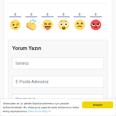
0
0
0
0
0
0
Yorum Yazın
Sitemizden en iyi şekilde faydalanabilmeniz için çerezler
Anladım
kullanılmaktadır. Bu siteye giriş yaparak çerez kullanımını kabul
etmiş sayılıyorsunuz.
Daha Fazla Bilgi Al
Ana Sayfa
Web TV
Foto Galeri
Yazarlar