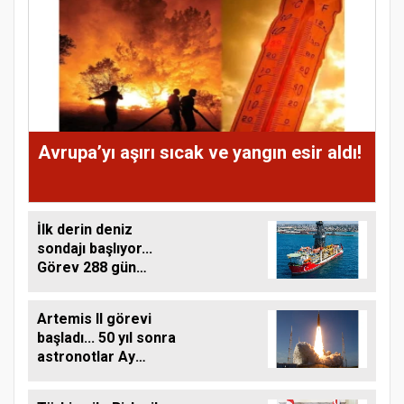
Avrupa’yı aşırı sıcak ve yangın esir aldı!
İlk derin deniz
sondajı başlıyor...
Görev 288 gün
sürecek
Artemis II görevi
başladı... 50 yıl sonra
astronotlar Ay
yolunda