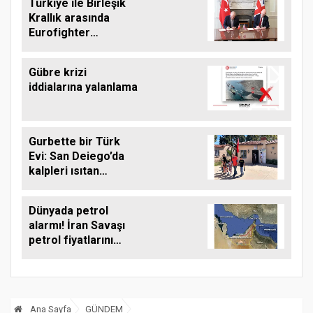
Türkiye ile Birleşik
Krallık arasında
Eurofighter
anlaşması
Gübre krizi
iddialarına yalanlama
Gurbette bir Türk
Evi: San Deiego’da
kalpleri ısıtan
buluşma noktası
Dünyada petrol
alarmı! İran Savaşı
petrol fiyatlarını
uçurdu
Ana Sayfa
GÜNDEM