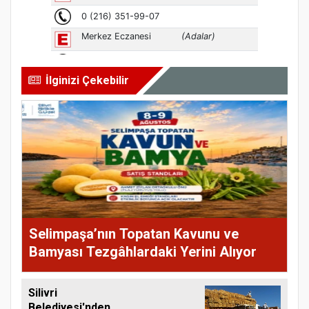
İlginizi Çekebilir
Selimpaşa’nın Topatan Kavunu ve
Bamyası Tezgâhlardaki Yerini Alıyor
Silivri
Belediyesi'nden