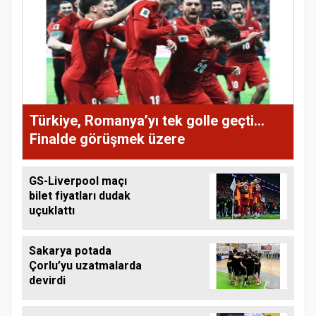
Türkiye, Romanya’yı tek golle geçti...
Finalde görüşmek üzere
GS-Liverpool maçı
bilet fiyatları dudak
uçuklattı
Sakarya potada
Çorlu’yu uzatmalarda
devirdi