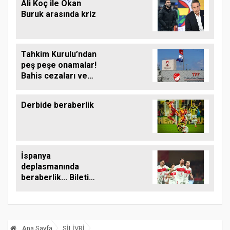
Ali Koç ile Okan
Buruk arasında kriz
Tahkim Kurulu’ndan
peş peşe onamalar!
Bahis cezaları ve
Sallai kararı netleşti!
Derbide beraberlik
İspanya
deplasmanında
beraberlik... Bileti
Mart’ta alacağız!
Ana Sayfa
SİLİVRİ