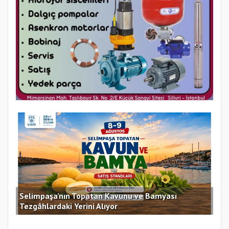
Selimpaşa’nın Topatan Kavunu ve Bamyası
Sil
Tezgâhlardaki Yerini Alıyor
des