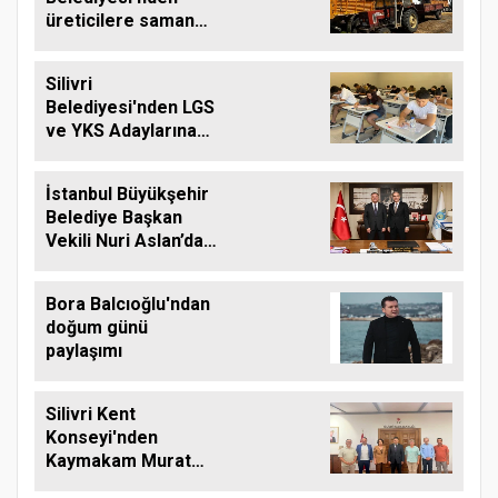
üreticilere saman
balyası desteği
Silivri
Belediyesi'nden LGS
ve YKS Adaylarına
Ücretsiz Eğitim
Desteği
İstanbul Büyükşehir
Belediye Başkan
Vekili Nuri Aslan’dan
Silivri Belediyesine
Ziyaret
Bora Balcıoğlu'ndan
doğum günü
paylaşımı
Silivri Kent
Konseyi'nden
Kaymakam Murat
Eren'e Hayırlı Olsun