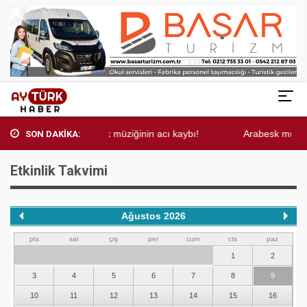
Arabesk müziğinin acı kaybı!
Arabesk müziğinin 
SON DAKİKA:
Etkinlik Takvimi
Ağustos 2026
pts
sal
çrş
per
cum
cts
paz
1
2
3
4
5
6
7
8
9
10
11
12
13
14
15
16