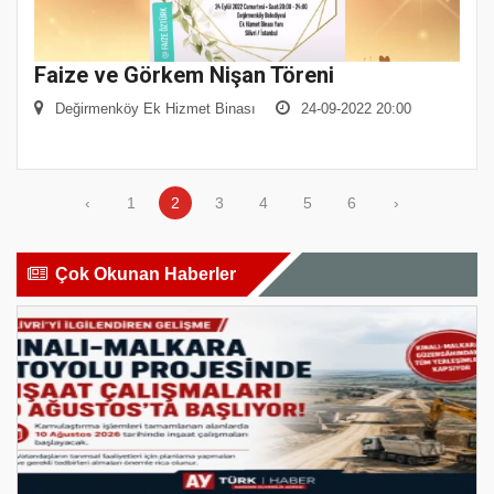
Faize ve Görkem Nişan Töreni
Değirmenköy Ek Hizmet Binası
24-09-2022 20:00
‹
1
2
3
4
5
6
›
Çok Okunan Haberler