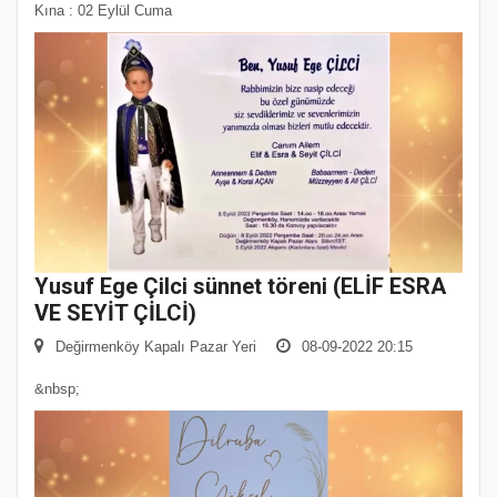
Kına : 02 Eylül Cuma
Yusuf Ege Çilci sünnet töreni (ELİF ESRA
VE SEYİT ÇİLCİ)
Değirmenköy Kapalı Pazar Yeri
08-09-2022 20:15
&nbsp;