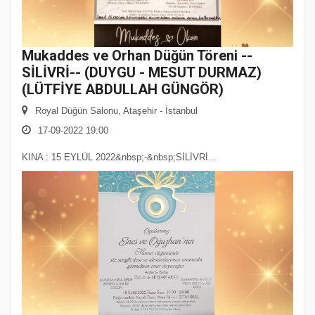
Mukaddes ve Orhan Düğün Töreni --
SİLİVRİ-- (DUYGU - MESUT DURMAZ)
(LÜTFİYE ABDULLAH GÜNGÖR)
Royal Düğün Salonu, Ataşehir - İstanbul
17-09-2022 19:00
KINA : 15 EYLÜL 2022&nbsp;-&nbsp;SİLİVRİ...