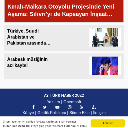
Kınalı-Malkara Otoyolu Projesinde Yeni
Aşama: Silivri'yi de Kapsayan İnşaat
Çalışmaları 10 Ağustos'ta Başlıyor
Türkiye, Suudi
Arabistan ve
Pakistan arasında
ortak savunma
anlaşması imzalandı
Arabesk müziğinin
acı kaybı!
AY TÜRK HABER 2022
Yazılım |
Onemsoft
Künye
Gizlilik Politikası
Sitene Ekle
İletişim
Sitemizden en iyi şekilde faydalanabilmeniz için çerezler
Anladım
kullanılmaktadır. Bu siteye giriş yaparak çerez kullanımını kabul