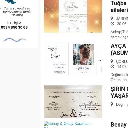
Tuğba 
aileleri
JARDİN
30-06-
&nbsp;Tuğ
gerçekleşe
AYÇA 
(ASUM
ÇORLU
14-07-
Değirmenk
Öztürk‘ün,.
ŞİRİN
YAŞAR
Değirm
Benay 