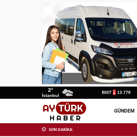
2°
BIST
13.779
İstanbul
GÜNDEM
SON DAKİKA: