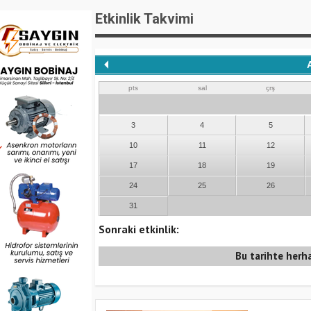
Etkinlik Takvimi
pts
sal
çrş
3
4
5
10
11
12
17
18
19
24
25
26
31
Sonraki etkinlik:
Bu tarihte herha