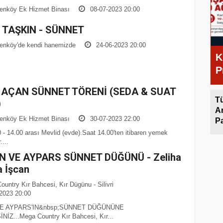
enköy Ek Hizmet Binası
08-07-2023 20:00
 TAŞKIN - SÜNNET
nköy'de kendi hanemizde
24-06-2023 20:00
K
P
d
 AÇAN SÜNNET TÖRENİ (SEDA & SUAT
1
T
)
A
enköy Ek Hizmet Binası
30-07-2023 22:00
P
o
 - 14.00 arası Mevlid (evde).Saat 14.00'ten itibaren yemek
a
....
N VE AYPARS SÜNNET DÜĞÜNÜ - Zeliha
a İşcan
untry Kır Bahcesi, Kır Dügünu - Silivri
2023 20:00
VE AYPARS'IN&nbsp;SÜNNET DÜĞÜNÜNE
NİZ...Mega Country Kır Bahcesi, Kır...