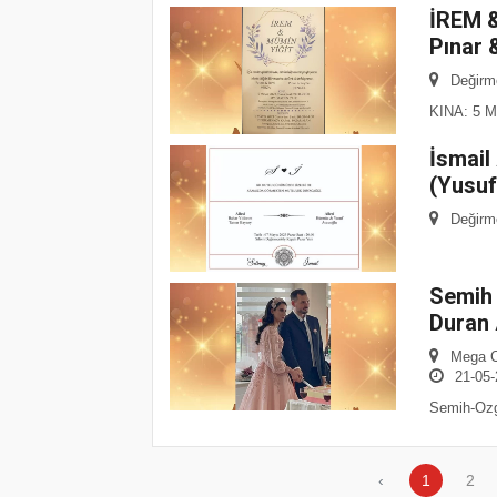
İREM &
Pınar 
Değirme
KINA: 5 M
İsmail
(Yusuf
Değirme
Semih 
Duran 
Mega Co
21-05-
Semih-Ozg
‹
1
2