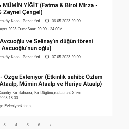
 MÜMİN YİĞİT (Fatma & Birol Mirza -
& Zeynel Çengel)
nköy Kapalı Pazar Yeri
06-05-2023 20:00
ayıs 2023 CumaSaat: 20.00 - 24.00M...
 Avcuoğlu ve Selinay'ın düğün töreni
 Avcuoğlu'nun oğlu)
nköy Kapalı Pazar Yeri
07-05-2023 20:00
- Özge Evleniyor (Etkinlik sahibi: Özlem
Ataalp, Mümin Ataalp ve Huriye Ataalp)
untry Kır Bahcesi, Kır Dügünu,restaurant Silivri
2023 18:00
e Evleniyor&nbsp;
3
4
5
6
›