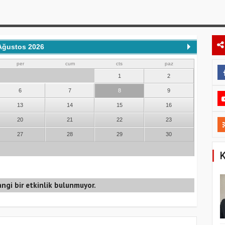
Ağustos 2026
per
cum
cts
paz
1
2
6
7
8
9
13
14
15
16
20
21
22
23
27
28
29
30
K
ngi bir etkinlik bulunmuyor.