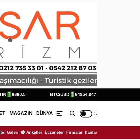
TIN
6660.5
BTC/USD
64954.947
ET
MAGAZİN
DÜNYA
Galeri
Anketler
Eczaneler
Firmalar
İlanlar