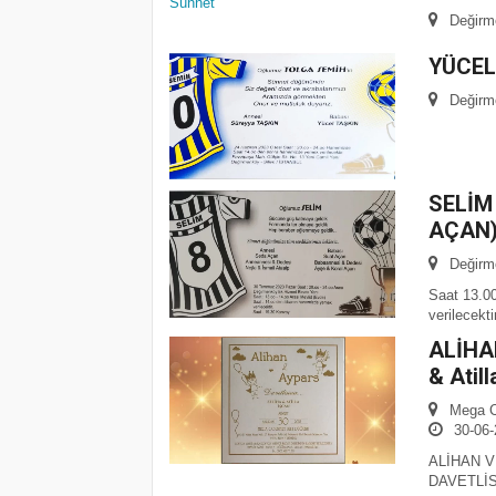
Değirm
YÜCEL
Değirme
SELİM
AÇAN
Değirm
Saat 13.00
verilecektir
ALİHA
& Atill
Mega Co
30-06-
ALİHAN 
DAVETLİSİ