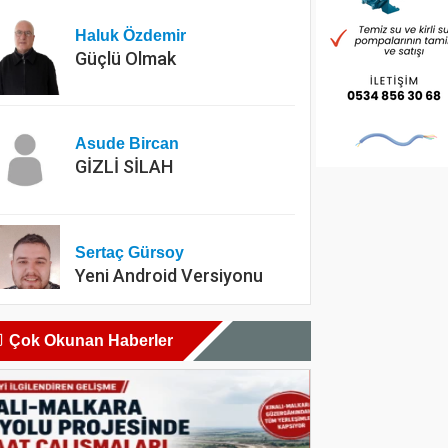
Haluk Özdemir
Güçlü Olmak
Asude Bircan
GİZLİ SİLAH
Sertaç Gürsoy
Yeni Android Versiyonu
Çok Okunan Haberler
Dyt. Merve Köksal
Diyet yapılırken en çok
yapılan hatalar nelerdir?