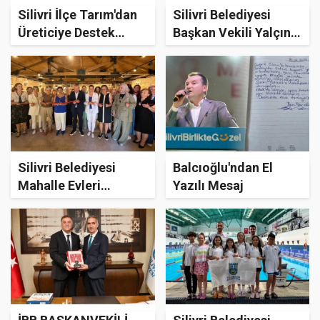
Silivri İlçe Tarım'dan
Silivri Belediyesi
Üreticiye Destek
Başkan Vekili Yalçın
Ziyareti
Ekici Mahalle
Muhtarlarıyla Bir
Araya Geldi
Silivri Belediyesi
Balcıoğlu'ndan El
Mahalle Evleri
Yazılı Mesaj
Kursiyerlerinden
“Sanatın Renkleri”
Sergisi