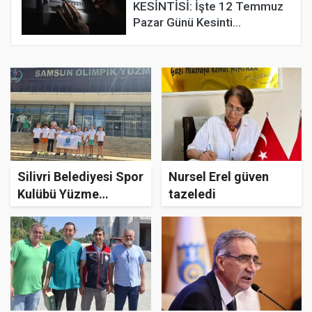
KESİNTİSİ: İşte 12 Temmuz
Pazar Günü Kesinti
Yaşayacak Sokaklar
Silivri Belediyesi Spor
Nursel Erel güven
Kulübü Yüzme
tazeledi
Takımı, Ulusal
Gelişim Ligi'nden
Derecelerle Döndü