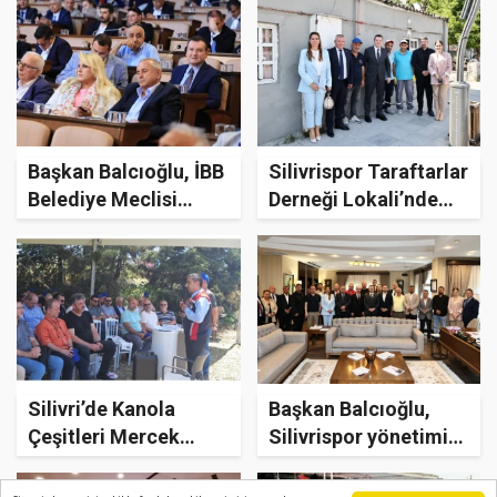
yanında!
hemşehrilerimize
çözüm üretmek
Başkan Balcıoğlu, İBB
Silivrispor Taraftarlar
Belediye Meclisi
Derneği Lokali’nde
Haziran Ayı
yenileme çalışmaları
Toplantısına katıldı
başladı
Silivri’de Kanola
Başkan Balcıoğlu,
Çeşitleri Mercek
Silivrispor yönetimini
Altına Alındı: İlçe
ağırladı
Tarım’dan Üreticiye