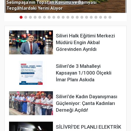
Selimpaşa’nın Topatan Kavunu ve Bamyası
S
Tezgâhlardaki Yerini Alıyor
d
Silivri Halk Eğitimi Merkezi
Müdürü Engin Akbal
Görevinden Ayrıldı
Silivri’de 3 Mahalleyi
Kapsayan 1/1000 Ölçekli
İmar Planı Askıda
Silivri’de Kadın Dayanışması
Güçleniyor: Çanta Kadınları
Derneği Açıldı!
SİLİVRİ'DE PLANLI ELEKTRİK