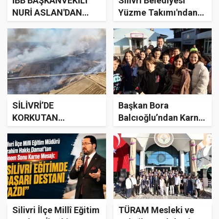
İBB BAŞKANVEKİLİ
Silivri Belediyesi
NURİ ASLAN'DAN
Yüzme Takımı'ndan
SİLİVRİ
Kabotaj Bayramı
BELEDİYESİ'NE
Yüzme Şenlikleri’nde
ÖNEMLİ ZİYARET
Büyük Başarı
SİLİVRİ’DE
Başkan Bora
KORKUTAN
Balcıoğlu’ndan Karne
YANGINLAR:
Alan Öğrencilere Tatil
KURUMLARIN VE
Mesajı
HALKIN
DAYANIŞMASIYLA
KONTROL ALTINA
ALINDI
Silivri İlçe Millî Eğitim
TÜRAM Mesleki ve