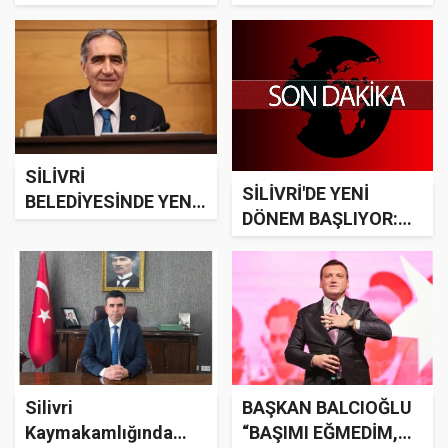
ALINAN VERİM
Sandık gelecek,
ÜRETİCİNİN YÜZÜNÜ
halkın iradesi
GÜLDÜRDÜ!
kazanacak!
SİLİVRİ
SİLİVRİ'DE YENİ
BELEDİYESİNDE YENİ
DÖNEM BAŞLIYOR:
DÖNEM: YALÇIN EKİCİ
YENİ BELEDİYE
BAŞKAN VEKİLİ
BAŞKAN VEKİLİ
SEÇİLDİ
SEÇİMİ İÇİN TARİH
AÇIKLANDI
Silivri
BAŞKAN BALCIOĞLU
Kaymakamlığında
“BAŞIMI EĞMEDİM,