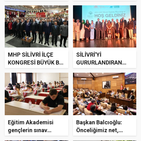
Görev Değişimi
EĞMEYECEĞİM”
MHP SİLİVRİ İLÇE
SİLİVRİ’Yİ
KONGRESİ BÜYÜK BİR
GURURLANDIRAN
COŞKUYLA
ÖDÜL
GERÇEKLEŞTİRİLDİ:
ZAFER YALÇIN
YENİDEN GÜVEN
TAZELEDİ
Eğitim Akademisi
Başkan Balcıoğlu:
gençlerin sınav
Önceliğimiz net,
yolculuğunda
Silivri’ye hizmet,