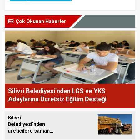
Çok Okunan Haberler
Silivri Belediyesi'nden LGS ve YKS
Adaylarına Ücretsiz Eğitim Desteği
Silivri
Belediyesi'nden
üreticilere saman
balyası desteği