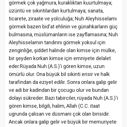
görmek çok yağmura, kuraklıktan kuurtulmaya;
üzüntü ve sıkıntılardan kurtulmaya; sanata,
ticarete, ziraate ve yolculuğa; Nuh Aleyhisselamı
görmek bazen bid'at ehlinin ve günahkarların güç
bulmasına, müslümanların ise zayflamasına; Nuh
Aleyhisselamın tandırını görmek yoksul için
zenginliğe, şiddet halinde olan kimse için mülke,
bir şeyden korkan kimse için emniyete delalet
eder.Rüyada Nuh (A.S.)'i gören kimse, uzun
ömürlü olur. Ona büyük bil sikinti erisir ve halk
tarafindan da eziyet edilir. Sonra onlara galip gelir
ve adi bir kadindan bir çocugu olur ve bundan
dolayi sükreder. Bazi tabirciler, rüyada Nuh (A.S.)'i
gören kimse, bilgili, halim, Allah (C.C. itaat
ugrunda çalisan ve düsmani çok olan birisidir.
Ancak onlara galip gelir ve büyük bir memuriyete