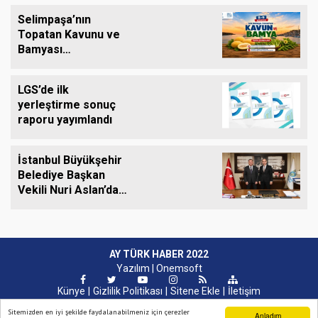
Selimpaşa’nın
Topatan Kavunu ve
Bamyası
Tezgâhlardaki Yerini
Alıyor
LGS’de ilk
yerleştirme sonuç
raporu yayımlandı
İstanbul Büyükşehir
Belediye Başkan
Vekili Nuri Aslan’dan
Silivri Belediyesine
Ziyaret
AY TÜRK HABER 2022
Yazılım |
Onemsoft
Künye
Gizlilik Politikası
Sitene Ekle
İletişim
Sitemizden en iyi şekilde faydalanabilmeniz için çerezler
Anladım