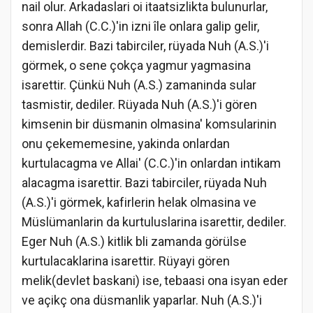
nail olur. Arkadaslari oi itaatsizlikta bulunurlar,
sonra Allah (C.C.)'in izni île onlara galip gelir,
demislerdir. Bazi tabirciler, rüyada Nuh (A.S.)'i
görmek, o sene çokça yagmur yagmasina
isarettir. Çünkü Nuh (A.S.) zamaninda sular
tasmistir, dediler. Rüyada Nuh (A.S.)'i gören
kimsenin bir düsmanin olmasina' komsularinin
onu çekememesine, yakinda onlardan
kurtulacagma ve Allai' (C.C.)'in onlardan intikam
alacagma isarettir. Bazi tabirciler, rüyada Nuh
(A.S.)'i görmek, kafirlerin helak olmasina ve
Müslümanlarin da kurtuluslarina isarettir, dediler.
Eger Nuh (A.S.) kitlik bli zamanda görülse
kurtulacaklarina isarettir. Rüyayi gören
melik(devlet baskani) ise, tebaasi ona isyan eder
ve açikç ona düsmanlik yaparlar. Nuh (A.S.)'i