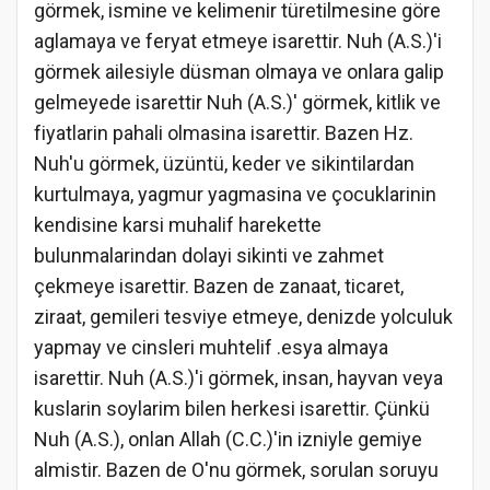
görmek, ismine ve kelimenir türetilmesine göre
aglamaya ve feryat etmeye isarettir. Nuh (A.S.)'i
görmek ailesiyle düsman olmaya ve onlara galip
gelmeyede isarettir Nuh (A.S.)' görmek, kitlik ve
fiyatlarin pahali olmasina isarettir. Bazen Hz.
Nuh'u görmek, üzüntü, keder ve sikintilardan
kurtulmaya, yagmur yagmasina ve çocuklarinin
kendisine karsi muhalif harekette
bulunmalarindan dolayi sikinti ve zahmet
çekmeye isarettir. Bazen de zanaat, ticaret,
ziraat, gemileri tesviye etmeye, denizde yolculuk
yapmay ve cinsleri muhtelif .esya almaya
isarettir. Nuh (A.S.)'i görmek, insan, hayvan veya
kuslarin soylarim bilen herkesi isarettir. Çünkü
Nuh (A.S.), onlan Allah (C.C.)'in izniyle gemiye
almistir. Bazen de O'nu görmek, sorulan soruyu