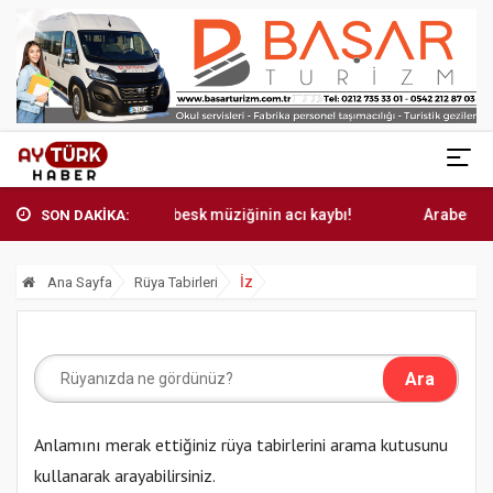
Arabesk müziğinin acı kaybı!
Arabesk mü
SON DAKİKA:
İz
Ana Sayfa
Rüya Tabirleri
Anlamını merak ettiğiniz rüya tabirlerini arama kutusunu
kullanarak arayabilirsiniz.