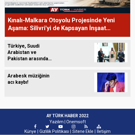
Kınalı-Malkara Otoyolu Projesinde Yeni
Aşama: Silivri'yi de Kapsayan İnşaat
Çalışmaları 10 Ağustos'ta Başlıyor
Türkiye, Suudi
Arabistan ve
Pakistan arasında
ortak savunma
anlaşması imzalandı
Arabesk müziğinin
acı kaybı!
AY TÜRK HABER 2022
Yazılım |
Onemsoft
Künye
Gizlilik Politikası
Sitene Ekle
İletişim