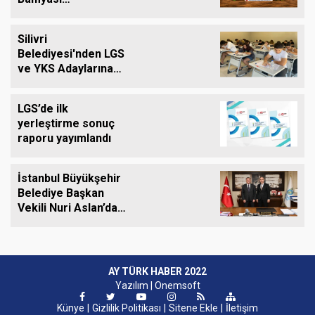
Tezgâhlardaki Yerini
Alıyor
Silivri
Belediyesi'nden LGS
ve YKS Adaylarına
Ücretsiz Eğitim
Desteği
LGS’de ilk
yerleştirme sonuç
raporu yayımlandı
İstanbul Büyükşehir
Belediye Başkan
Vekili Nuri Aslan’dan
Silivri Belediyesine
Ziyaret
AY TÜRK HABER 2022
Yazılım |
Onemsoft
Künye
Gizlilik Politikası
Sitene Ekle
İletişim