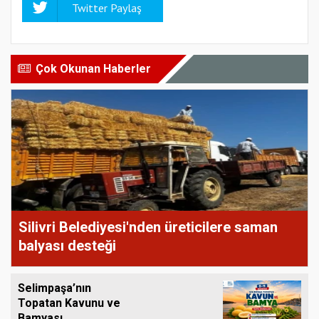
Twitter Paylaş
Çok Okunan Haberler
Silivri Belediyesi'nden üreticilere saman
balyası desteği
Selimpaşa’nın
Topatan Kavunu ve
Bamyası