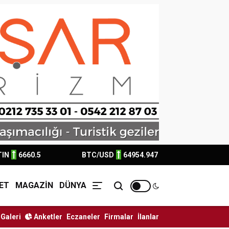
TIN
6660.5
BTC/USD
64954.947
ET
MAGAZİN
DÜNYA
Galeri
Anketler
Eczaneler
Firmalar
İlanlar