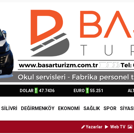
DOLAR
47.7436
EURO
55.251
AL
SİLİVRİ
DEĞİRMENKÖY
EKONOMİ
SAĞLIK
SPOR
SİYAS
Yazarlar
Web TV