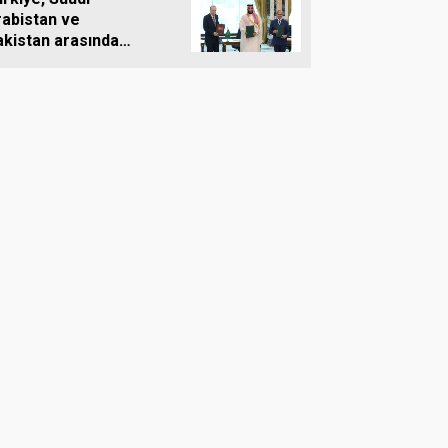
rabistan ve
akistan arasında
rtak savunma
nlaşması imzalandı