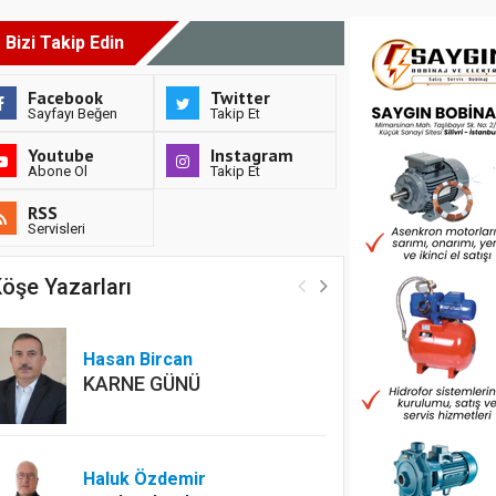
Bizi Takip Edin
Facebook
Twitter
Sayfayı Beğen
Takip Et
Youtube
Instagram
Abone Ol
Takip Et
RSS
Servisleri
öşe Yazarları
Hasan Bircan
KARNE GÜNÜ
Haluk Özdemir