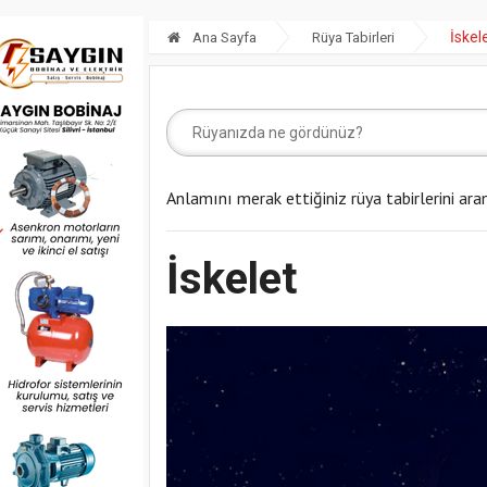
İskel
Ana Sayfa
Rüya Tabirleri
Anlamını merak ettiğiniz rüya tabirlerini ara
İskelet