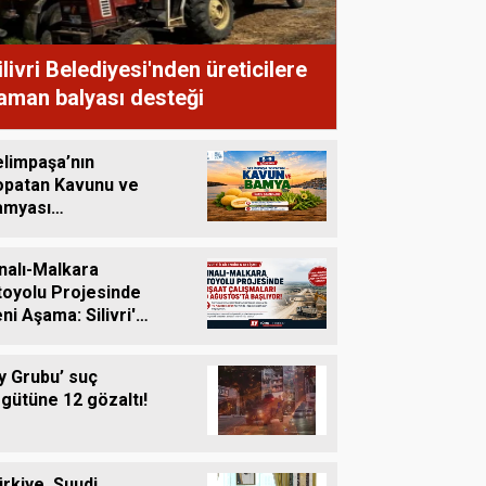
çocuklar
ilivri Belediyesi'nden üreticilere
aman balyası desteği
elimpaşa’nın
opatan Kavunu ve
amyası
zgâhlardaki Yerini
ıyor
nalı-Malkara
toyolu Projesinde
ni Aşama: Silivri'yi
e Kapsayan İnşaat
lışmaları 10
y Grubu’ suç
ustos'ta Başlıyor
gütüne 12 gözaltı!
rkiye, Suudi