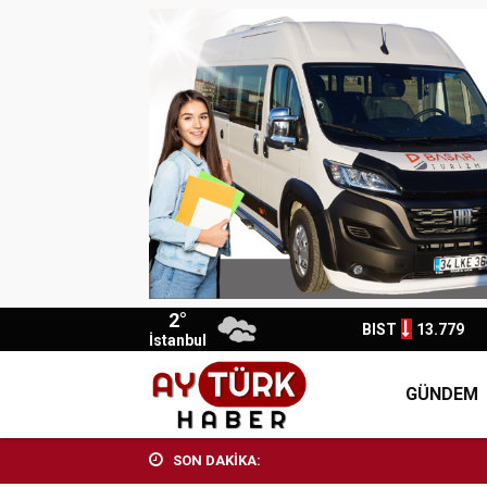
2°
BIST
13.779
İstanbul
GÜNDEM
SON DAKİKA: