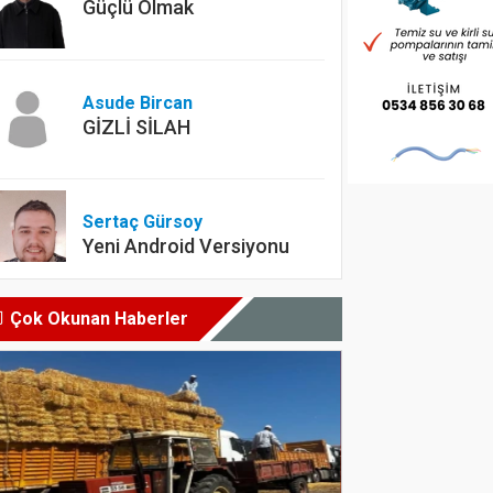
Güçlü Olmak
Asude Bircan
GİZLİ SİLAH
Sertaç Gürsoy
Yeni Android Versiyonu
Çok Okunan Haberler
Dyt. Merve Köksal
Diyet yapılırken en çok
yapılan hatalar nelerdir?
Sercan Turna
Şampiyon olacak bizim