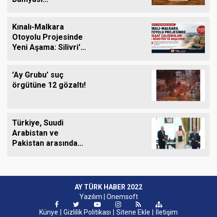
Tezgâhlardaki Yerini
Alıyor
Kınalı-Malkara
Otoyolu Projesinde
Yeni Aşama: Silivri'yi
de Kapsayan İnşaat
Çalışmaları 10
’Ay Grubu’ suç
Ağustos'ta Başlıyor
örgütüne 12 gözaltı!
Türkiye, Suudi
Arabistan ve
Pakistan arasında
ortak savunma
anlaşması imzalandı
AY TÜRK HABER 2022
Yazılım |
Onemsoft
Künye
Gizlilik Politikası
Sitene Ekle
İletişim