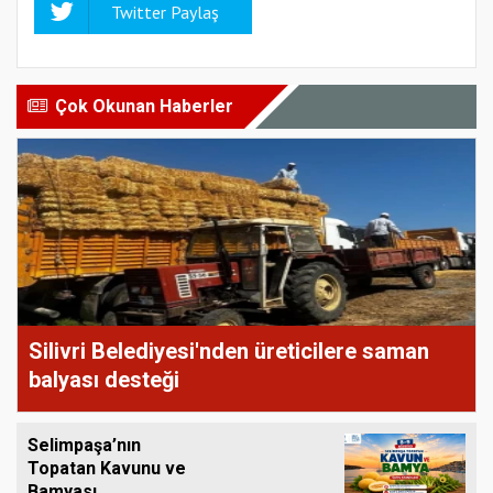
Twitter Paylaş
Çok Okunan Haberler
Silivri Belediyesi'nden üreticilere saman
balyası desteği
Selimpaşa’nın
Topatan Kavunu ve
Bamyası