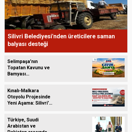
Silivri Belediyesi'nden üreticilere saman
balyası desteği
Selimpaşa’nın
Topatan Kavunu ve
Bamyası
Tezgâhlardaki Yerini
Alıyor
Kınalı-Malkara
Otoyolu Projesinde
Yeni Aşama: Silivri'yi
de Kapsayan İnşaat
Çalışmaları 10
Türkiye, Suudi
Ağustos'ta Başlıyor
Arabistan ve