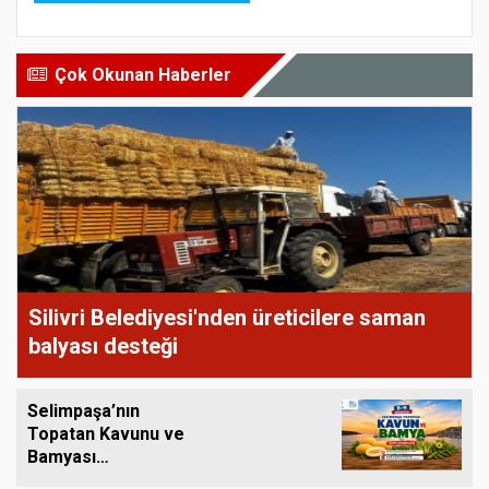
Çok Okunan Haberler
Silivri Belediyesi'nden üreticilere saman
balyası desteği
Selimpaşa’nın
Topatan Kavunu ve
Bamyası
Tezgâhlardaki Yerini