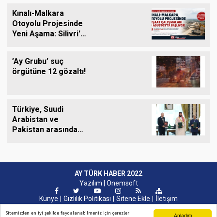
Alıyor
Kınalı-Malkara
Otoyolu Projesinde
Yeni Aşama: Silivri'yi
de Kapsayan İnşaat
Çalışmaları 10
’Ay Grubu’ suç
Ağustos'ta Başlıyor
örgütüne 12 gözaltı!
Türkiye, Suudi
Arabistan ve
Pakistan arasında
ortak savunma
anlaşması imzalandı
AY TÜRK HABER 2022
Yazılım |
Onemsoft
Künye
Gizlilik Politikası
Sitene Ekle
İletişim
Sitemizden en iyi şekilde faydalanabilmeniz için çerezler
Anladım