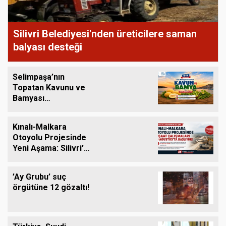
Silivri Belediyesi'nden üreticilere saman
balyası desteği
Selimpaşa’nın
Topatan Kavunu ve
Bamyası
Tezgâhlardaki Yerini
Alıyor
Kınalı-Malkara
Otoyolu Projesinde
Yeni Aşama: Silivri'yi
de Kapsayan İnşaat
Çalışmaları 10
’Ay Grubu’ suç
Ağustos'ta Başlıyor
örgütüne 12 gözaltı!