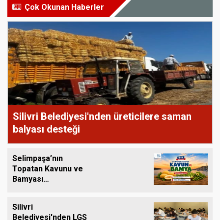
Çok Okunan Haberler
Silivri Belediyesi'nden üreticilere saman
balyası desteği
Selimpaşa’nın
Topatan Kavunu ve
Bamyası
Tezgâhlardaki Yerini
Alıyor
Silivri
Belediyesi'nden LGS