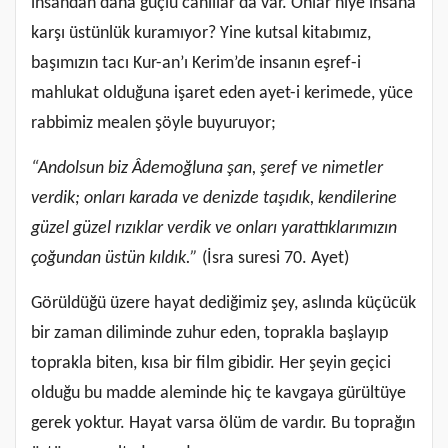
insandan daha güçlü canlılar da var. Onlar niye insana
karşı üstünlük kuramıyor? Yine kutsal kitabımız,
başımızın tacı Kur-an’ı Kerim’de insanın eşref-i
mahlukat olduğuna işaret eden ayet-i kerimede, yüce
rabbimiz mealen şöyle buyuruyor;
“Andolsun biz Âdemoğluna şan, şeref ve nimetler
verdik; onları karada ve denizde taşıdık, kendilerine
güzel güzel rızıklar verdik ve onları yarattıklarımızın
çoğundan üstün kıldık.”
(İsra suresi 70. Ayet)
Görüldüğü üzere hayat dediğimiz şey, aslında küçücük
bir zaman diliminde zuhur eden, toprakla başlayıp
toprakla biten, kısa bir film gibidir. Her şeyin geçici
olduğu bu madde aleminde hiç te kavgaya gürültüye
gerek yoktur. Hayat varsa ölüm de vardır. Bu toprağın