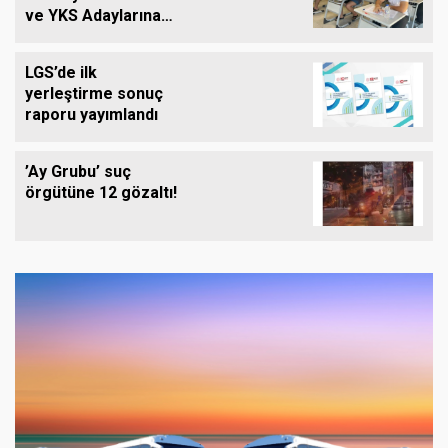
ve YKS Adaylarına
Ücretsiz Eğitim
Desteği
LGS’de ilk
yerleştirme sonuç
raporu yayımlandı
’Ay Grubu’ suç
örgütüne 12 gözaltı!