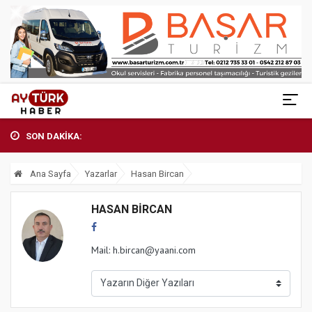
SON DAKİKA:
Ana Sayfa
Yazarlar
Hasan Bircan
HASAN BIRCAN
Mail:
h.bircan@yaani.com