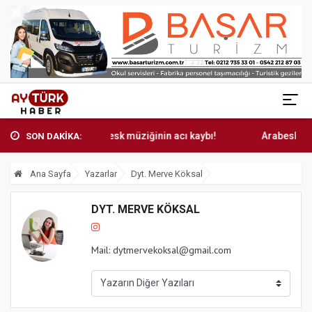
Arabesk müziğinin acı kaybı!
Arabesk müziğ
SON DAKİKA:
Ana Sayfa
Yazarlar
Dyt. Merve Köksal
DYT. MERVE KÖKSAL
Mail:
dytmervekoksal@gmail.com