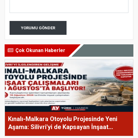
YORUMU GÖNDER
Çok Okunan Haberler
Kınalı-Malkara Otoyolu Projesinde Yeni
Aşama: Silivri'yi de Kapsayan İnşaat
Çalışmaları 10 Ağustos'ta Başlıyor